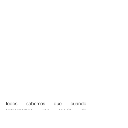
Todos sabemos que cuando 
comenzamos una sesión de 
Overclocking ocupamos no solo una 
Fuente, sino una muy buena fuente que 