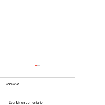
Comentarios
Escribir un comentario...
Una modificación de refrigeración
A Qualcomm no le pr