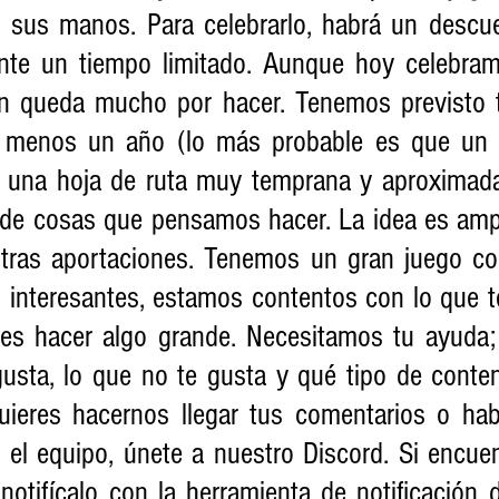
n sus manos. Para celebrarlo, habrá un descu
nte un tiempo limitado. Aunque hoy celebramo
 queda mucho por hacer. Tenemos previsto tr
l menos un año (lo más probable es que un 
 una hoja de ruta muy temprana y aproximada
 de cosas que pensamos hacer. La idea es ampli
stras aportaciones. Tenemos un gran juego c
s interesantes, estamos contentos con lo que t
 es hacer algo grande. Necesitamos tu ayuda;
usta, lo que no te gusta y qué tipo de conteni
quieres hacernos llegar tus comentarios o habl
el equipo, únete a nuestro Discord. Si encuent
notifícalo con la herramienta de notificación d