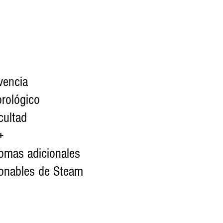
ivencia
eorológico
ficultad
+
idiomas adicionales
ccionables de Steam