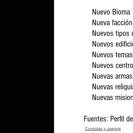
    Nuevo Bioma
    Nueva facci
    Nuevos tipo
    Nuevos edific
    Nuevos tem
    Nuevos cent
    Nuevas armas
    Nuevas reliqu
    Nuevas misi
Fuentes: Perfil 
Consolas y Juegos