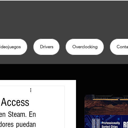
ideojuegos
Drivers
Overclocking
Conta
y Access
en Steam. En 
ores puedan 