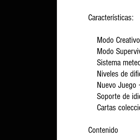
Características:
    Modo Creativo
    Modo Superv
    Sistema met
    Niveles de di
    Nuevo Juego 
    Soporte de 
    Cartas cole
Contenido