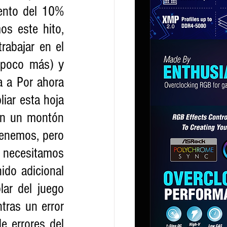
ento del 10% 
s este hito, 
abajar en el 
poco más) y 
 a Por ahora 
ar esta hoja 
on un montón 
enemos, pero 
 necesitamos 
do adicional 
ar del juego 
ras un error 
e errores del 