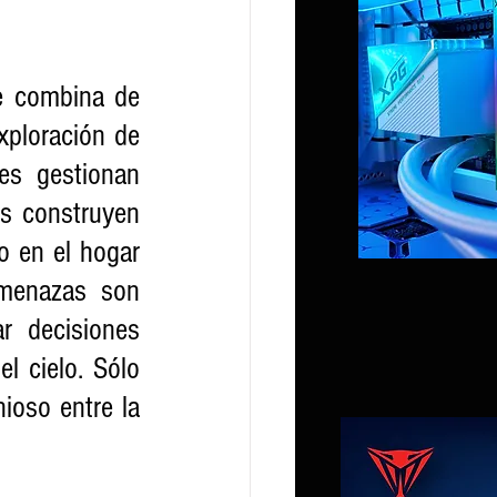
e combina de 
xploración de 
s gestionan 
as construyen 
 en el hogar 
menazas son 
r decisiones 
l cielo. Sólo 
oso entre la 