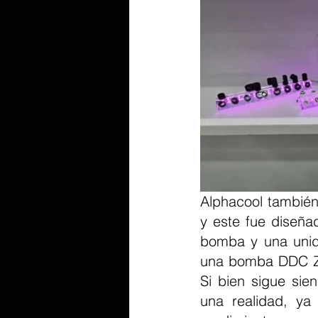
Alphacool también 
y este fue diseña
bomba y una unida
una bomba DDC Zer
Si bien sigue sie
una realidad, ya