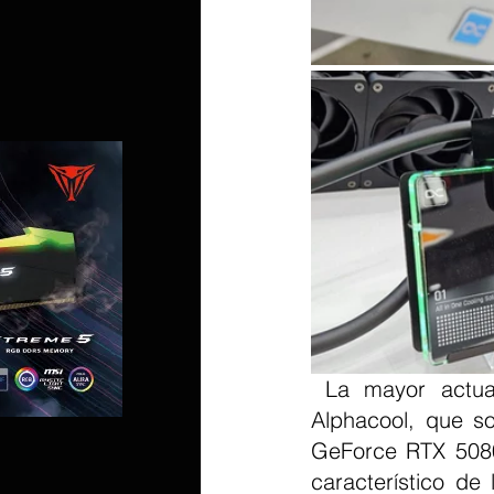
 La mayor actualización son los nuevos enfriadores AIO de GPU Core de 
Alphacool, que so
GeForce RTX 5080
característico de