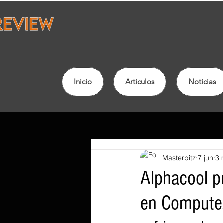
Inicio
Articulos
Noticias
Masterbitz
7 jun
3 
Alphacool p
en Computex