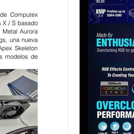
 de Computex 
 X / S basado 
Metal Aurora 
gs, una nueva 
pex Skeleton 
s modelos de 