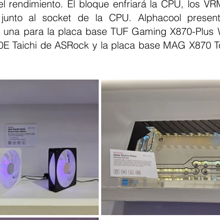
l rendimiento. El bloque enfriará la CPU, los VRM
junto al socket de la CPU. Alphacool presen
da una para la placa base TUF Gaming X870-Plus 
0E Taichi de ASRock y la placa base MAG X870 T