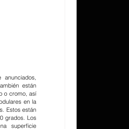
 anunciados, 
ambién están 
 o cromo, así 
dulares en la 
. Estos están 
0 grados. Los 
a superficie 