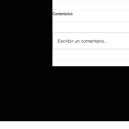
Comentarios
Escribir un comentario...
Según se informa, Lenovo prepara el
ThinkBook «Aeroblade», tan fino que
sacrificó un recorrido de tecla
profundo para lograr ese perfil.