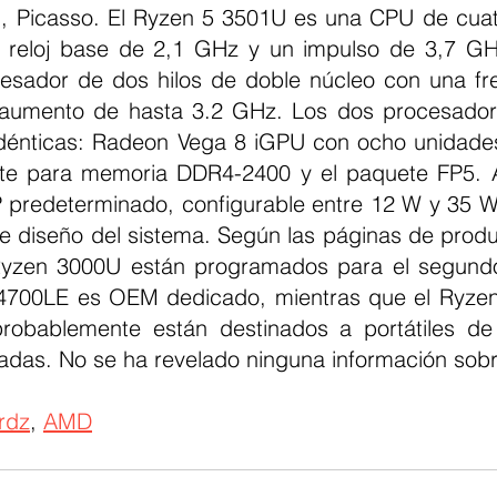
 Picasso. El Ryzen 5 3501U es una CPU de cuatr
 reloj base de 2,1 GHz y un impulso de 3,7 GHz
sador de dos hilos de doble núcleo con una fre
aumento de hasta 3.2 GHz. Los dos procesador
idénticas: Radeon Vega 8 iGPU con ocho unidades
te para memoria DDR4-2400 y el paquete FP5.
predeterminado, configurable entre 12 W y 35 W
 de diseño del sistema. Según las páginas de prod
zen 3000U están programados para el segundo 
4700LE es OEM dedicado, mientras que el Ryzen 
obablemente están destinados a portátiles de 
radas. No se ha revelado ninguna información sobr
rdz
, 
AMD