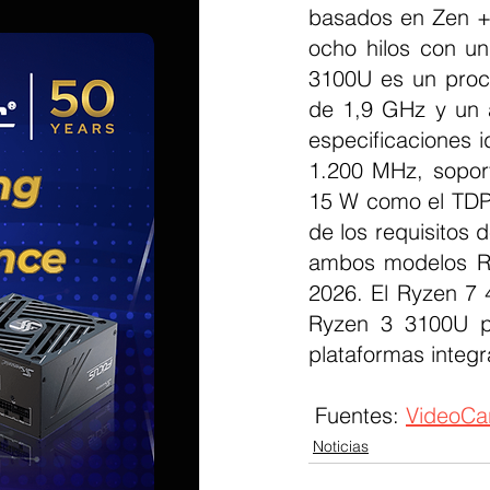
basados en Zen +,
ocho hilos con un
3100U es un proce
de 1,9 GHz y un 
especificaciones 
1.200 MHz, sopor
15 W como el TDP 
de los requisitos
ambos modelos Ry
2026. El Ryzen 7 
Ryzen 3 3100U pr
plataformas integ
 Fuentes: 
VideoCa
Noticias