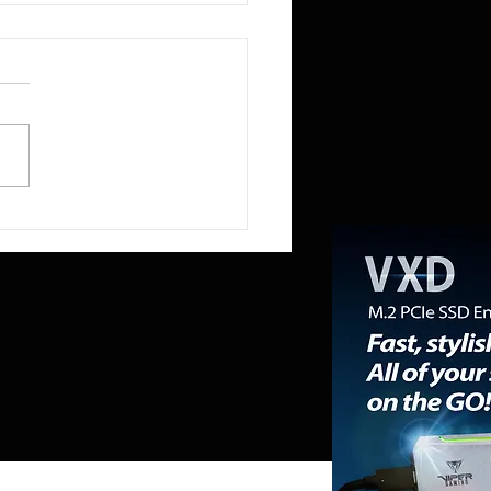
R reduce a la mitad la
ia RAM del Mini PC NEX395 a
mientras la «RAMpocalipsis»
esabastecido el mercado de
ones de trabajo.