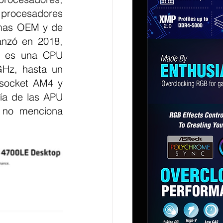
procesadores 
emas OEM y de 
nzó en 2018, 
E es una CPU 
Hz, hasta un 
socket AM4 y 
a de las APU 
 no menciona 