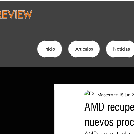
Inicio
Articulos
Noticias
Masterbitz
15 jun
2
AMD recuper
nuevos pro
AMD ha actualiza