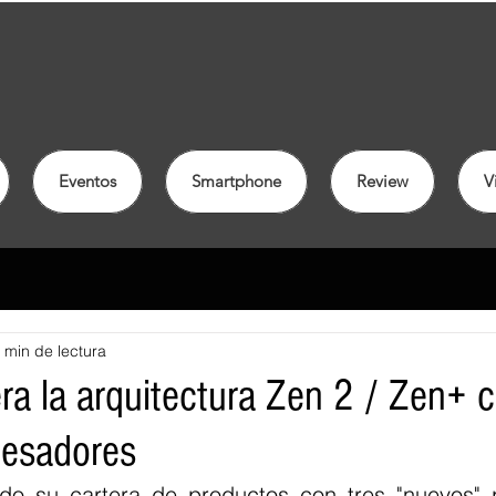
Eventos
Smartphone
Review
V
 min de lectura
a la arquitectura Zen 2 / Zen+ c
cesadores
do su cartera de productos con tres "nuevos" p