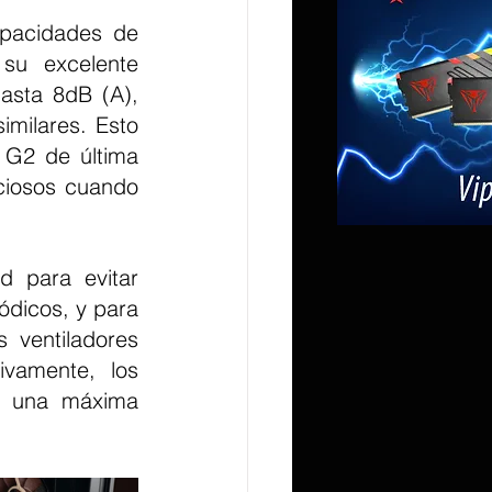
su excelente 
asta 8dB (A), 
milares. Esto 
G2 de última 
ciosos cuando 
dicos, y para 
 ventiladores 
ivamente, los 
ra una máxima 