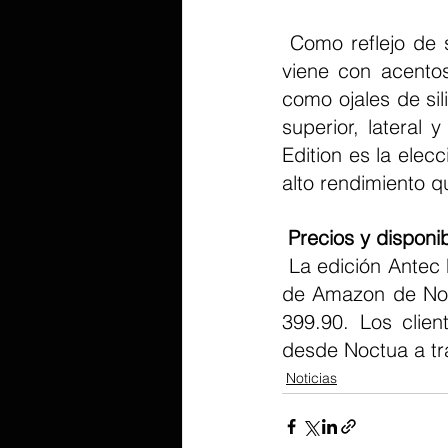
 Como reflejo de sus virtudes interiores en el exterior, el Flux Pro Noctua Edition 
viene con acentos
como ojales de sil
superior, lateral 
Edition es la elec
alto rendimiento q
Precios y disponib
 La edición Antec Flux Pro Noctua está disponible a través de las tiendas oficiales 
de Amazon de Noc
399.90. Los clie
desde Noctua a tr
Noticias