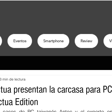
Eventos
Smartphone
Review
V
3 min de lectura
tua presentan la carcasa para P
ctua Edition
n casos de PC taiwanés Antec y el experto en r