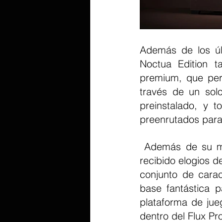
Además de los últ
Noctua Edition t
premium, que perm
través de un sol
preinstalado, y t
preenrutados par
 Además de su mejor rendimiento de refrigeración de su clase, el Flux Pro ha 
recibido elogios d
conjunto de caract
base fantástica p
plataforma de jue
dentro del Flux Pr