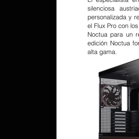
silenciosa aust
personalizada y r
el Flux Pro con lo
Noctua para un re
edición Noctua fo
alta gama.