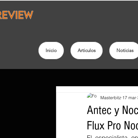
Inicio
Articulos
Noticias
Masterbitz
17 mar
Antec y Noc
Flux Pro No
El especialista e