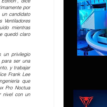
dition", dice 
timamente por 
 un candidato 
 Ventiladores 
ido mientras 
 quedó claro 
un privilegio 
 para ser una 
o, y trabajar 
ice Frank Lee 
geniería que 
x Pro Noctua 
 nivel con un 