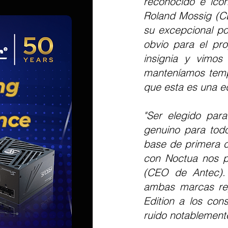
reconocido e icón
Roland Mossig (CE
su excepcional pot
obvio para el pro
insignia y vimos
manteníamos temp
que esta es una e
"Ser elegido para
genuino para todo
base de primera cl
con Noctua nos pe
(CEO de Antec). "
ambas marcas repr
Edition a los con
ruido notablemente