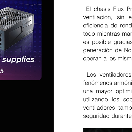
 El chasis Flux Pro de Antec es conocido por sus excelentes capacidades de 
ventilación, sin
eficiencia de rend
todo mientras man
es posible gracia
generación de Noc
operan a los mism
 Los ventiladores adyacentes están desplazados en la velocidad para evitar 
fenómenos armónic
una mayor optimiz
utilizando los so
ventiladores tamb
seguridad durante 