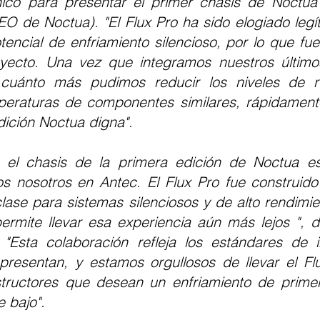
ico para presentar el primer chasis de Noctua E
O de Noctua). "El Flux Pro ha sido elogiado legí
encial de enfriamiento silencioso, por lo que fue
yecto. Una vez que integramos nuestros últimos
 cuánto más pudimos reducir los niveles de ru
eraturas de componentes similares, rápidamente
dición Noctua digna".
 el chasis de la primera edición de Noctua es 
s nosotros en Antec. El Flux Pro fue construido
ase para sistemas silenciosos y de alto rendimient
rmite llevar esa experiencia aún más lejos ", d
Esta colaboración refleja los estándares de in
esentan, y estamos orgullosos de llevar el Flu
structores que desean un enfriamiento de primer
 bajo".