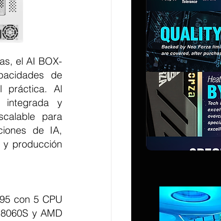
pacidades de 
 práctica. Al 
integrada y 
calable para 
iones de IA, 
 y producción 
 8060S y AMD 