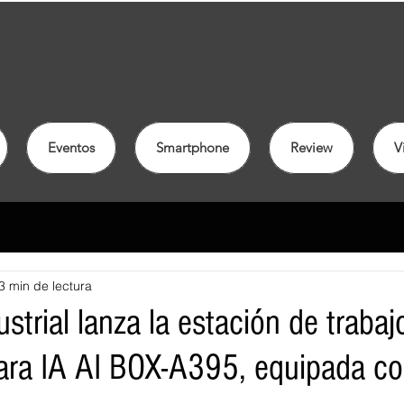
Eventos
Smartphone
Review
V
3 min de lectura
trial lanza la estación de trabaj
ara IA AI BOX-A395, equipada c