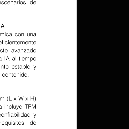
scenarios de 
IA
ficientemente 
ste avanzado 
 IA al tiempo 
nto estable y 
e contenido.
a incluye TPM 
nfiabilidad y 
quisitos de 