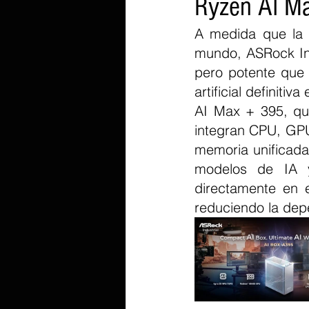
Ryzen AI M
A medida que la e
mundo, ASRock Ind
pero potente que l
artificial definit
AI Max + 395, qu
integran CPU, GPU
memoria unificad
modelos de IA y
directamente en e
reduciendo la depe