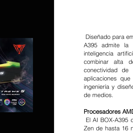
 Diseñado para empresas, desarrolladores e integradores de sistemas, el AI BOX-
A395 admite la 
inteligencia arti
combinar alta d
conectividad de 
aplicaciones que
ingeniería y dise
de medios.
Procesadores AMD
 El AI BOX-A395 cuenta con procesadores AMD Ryzen AI Max + 395 con 5 CPU 
Zen de hasta 16 