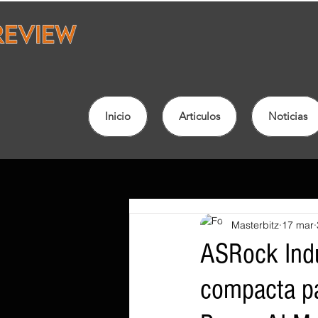
Inicio
Articulos
Noticias
Masterbitz
17 mar
ASRock Indus
compacta p