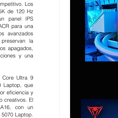
petitivo. Los 
5K de 120 Hz 
un panel IPS 
 ACR para una 
tos avanzados 
preservan la 
los apagados, 
ciones y una 
Core Ultra 9 
Laptop, que 
 eficiencia y 
 creativos. El 
A16, con un 
5070 Laptop. 