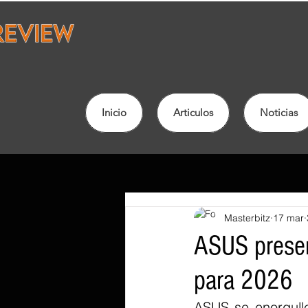
Inicio
Articulos
Noticias
Masterbitz
17 mar
ASUS presen
para 2026
ASUS se enorgulle