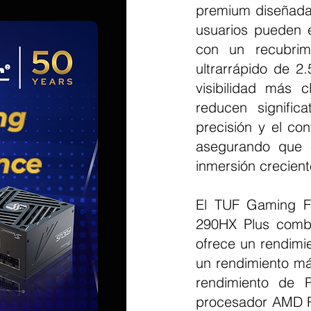
premium diseñadas
usuarios pueden 
con un recubrim
ultrarrápido de 2
visibilidad más c
reducen signific
precisión y el co
asegurando que e
inmersión crecient
El TUF Gaming F1
290HX Plus comb
ofrece un rendimi
un rendimiento más
rendimiento de 
procesador AMD R