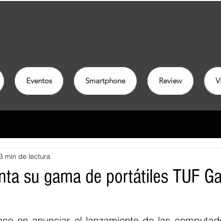
Eventos
Smartphone
Review
V
3 min de lectura
ta su gama de portátiles TUF G
ce en anunciar el lanzamiento de las computador