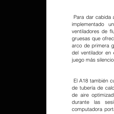
 Para dar cabida a su nueva GPU de gama alta, el TUF Gaming A18 también ha 
implementado un
ventiladores de f
gruesas que ofrece
arco de primera g
del ventilador en
juego más silencio
 El A18 también cuenta con un disipador de calor de ancho completo, un sistema 
de tubería de cal
de aire optimizad
durante las ses
computadora portá