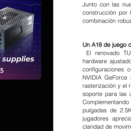
Junto con las nue
construcción por 
combinación robust
Un A18 de juego 
 El renovado TUF Gaming A18 2026 impulsa el rendimiento aún más con 
hardware ajustad
configuraciones
NVIDIA GeForce R
rasterización y el
soporte para las 
Complementando 
pulgadas de 2.5K
jugadores apreci
claridad de movimi