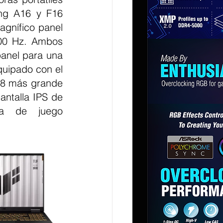
g A16 y F16 
gnífico panel 
00 Hz. Ambos 
anel para una 
uipado con el 
18 más grande 
ntalla IPS de 
a de juego 