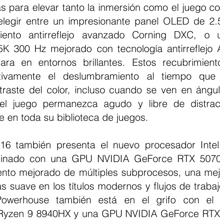
 para elevar tanto la inmersión como el juego com
elegir entre un impresionante panel OLED de 2.
iento antirreflejo avanzado Corning DXC, o 
.5K 300 Hz mejorado con tecnología antirreflejo
lara en entornos brillantes. Estos recubrimien
ativamente el deslumbramiento al tiempo que 
ntraste del color, incluso cuando se ven en ángu
l juego permanezca agudo y libre de distrac
e en toda su biblioteca de juegos.
6 también presenta el nuevo procesador Intel 
inado con una GPU NVIDIA GeForce RTX 5070 
ento mejorado de múltiples subprocesos, una mejor
 suave en los títulos modernos y flujos de trabajo
Powerhouse también está en el grifo con el 
yzen 9 8940HX y una GPU NVIDIA GeForce RTX 