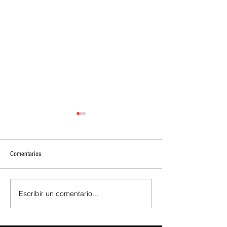
Comentarios
Escribir un comentario...
Según se informa, ASUS y
CXMT rechaza la peti
GIGABYTE han subido los precios
Apple de bajar los pre
de las GPU en torno a un 20 % en
mientras que Huawei 
China, llegando a alcanzar los 666
proporcionan una ven