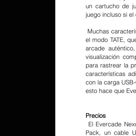
un cartucho de ju
juego incluso si e
 Muchas características regresan de los dispositivos Evercade anteriores, incluido 
el modo TATE, que 
arcade auténtico,
visualización com
para rastrear la p
características a
con la carga USB-C
esto hace que Eve
Precios
 El Evercade Nexus viene con la consola, el cartucho BANJO-KAZOOIE Double 
Pack, un cable U