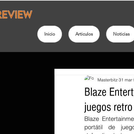
Inicio
Articulos
Noticias
Masterbitz
31 mar
Blaze Entert
juegos retr
Blaze Entertainme
portátil de jue