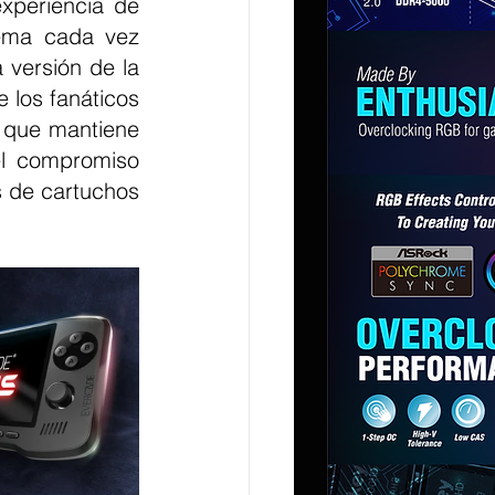
xperiencia de 
ema cada vez 
versión de la 
los fanáticos 
 que mantiene 
l compromiso 
s de cartuchos 