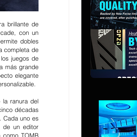
 brillante de 
rcade, con un 
rmite dobles 
a completa de 
los juegos de 
ma más grande 
ecto elegante 
rsonalizable.
la ranura del 
cinco décadas 
. Cada uno es 
de un editor 
ia como TOMB 