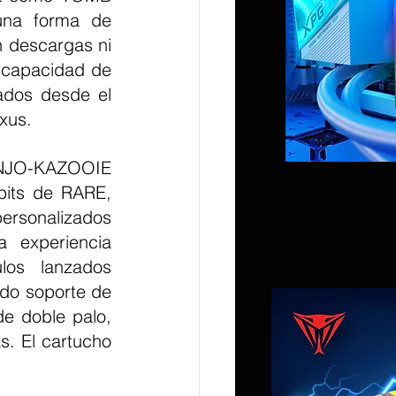
a forma de 
 descargas ni 
 capacidad de 
dos desde el 
xus.
bits de RARE, 
sonalizados 
 experiencia 
los lanzados 
do soporte de 
e doble palo, 
. El cartucho 