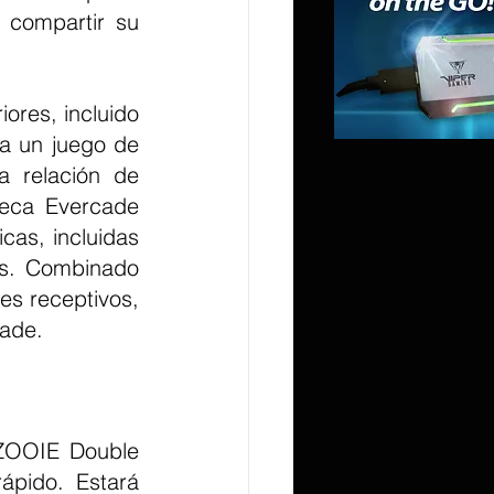
 compartir su 
a un juego de 
 relación de 
teca Evercade 
as, incluidas 
es. Combinado 
s receptivos, 
cade.
pido. Estará 