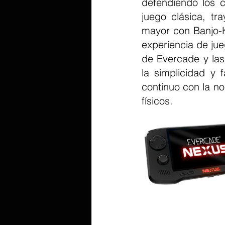
defendiendo los c
juego clásica, t
mayor con Banjo-Ka
experiencia de jue
de Evercade y las
la simplicidad y 
continuo con la no
físicos.