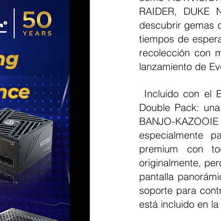
RAIDER, DUKE N
descubrir gemas oc
tiempos de espera
recolección con 
lanzamiento de Ev
 Incluido con el Evercade Nexus es un nuevo cartucho: The BANJO-KAZOOIE 
Double Pack: una 
BANJO-KAZOOIE 
especialmente pa
premium con tod
originalmente, per
pantalla panorámi
soporte para cont
está incluido en l