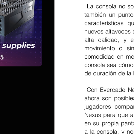
 La consola no solo es una nueva evolución en el ecosistema de Evercade, sino 
también un punto 
características q
nuevos altavoces 
alta calidad, y e
movimiento o si
comodidad en ment
consola sea cómod
de duración de la 
 Con Evercade Nexus, los juegos multijugador locales en el dispositivo de mano 
ahora son posibles
jugadores compar
Nexus para que a
en su propia pant
a la consola, y no