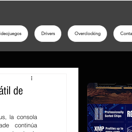
ideojuegos
Drivers
Overclocking
Conta
til de
s, la consola 
de continúa 