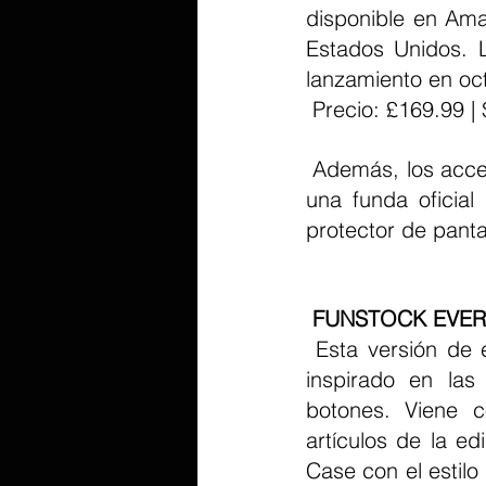
disponible en Ama
Estados Unidos. L
lanzamiento en oc
 Precio: £169.99 |
 Además, los accesorios estarán disponibles para comprar por separado, incluida 
una funda oficial
protector de panta
 FUNSTOCK EVER
 Esta versión de edición limitada del Evercade Nexus viene en un diseño único 
inspirado en las
botones. Viene 
artículos de la e
Case con el estilo