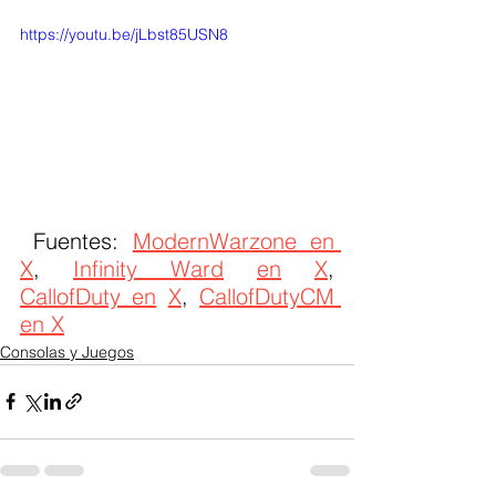
https://youtu.be/jLbst85USN8
 Fuentes: 
ModernWarzone en 
X
, 
Infinity Ward
en
X
, 
CallofDuty en
X
, 
CallofDutyCM 
en X
Consolas y Juegos