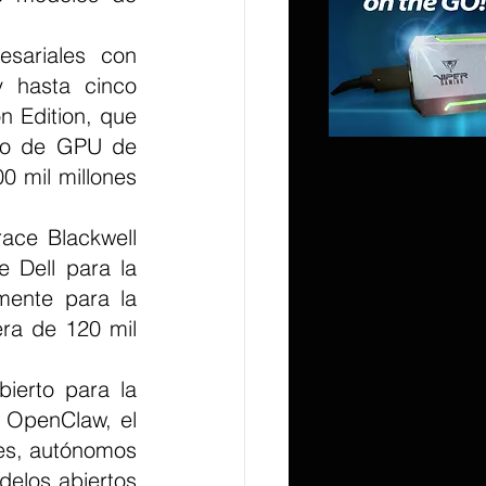
sariales con 
 hasta cinco 
 Edition, que 
jo de GPU de 
 mil millones 
ce Blackwell 
 Dell para la 
mente para la 
era de 120 mil 
erto para la 
OpenClaw, el 
es, autónomos 
elos abiertos 