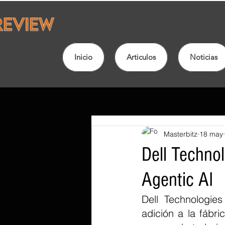
Inicio
Articulos
Noticias
Masterbitz
18 may
Dell Technol
Agentic AI
Dell Technologie
adición a la fábri