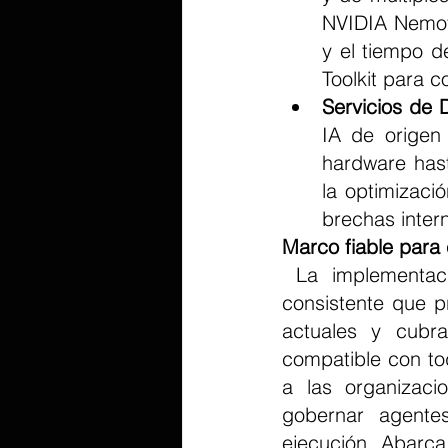
NVIDIA Nemotr
y el tiempo d
Toolkit para c
Servicios de D
IA de origen 
hardware hasta
la optimizaci
brechas intern
Marco fiable para
 La implementación de la IA agente en la producción requiere un marco 
consistente que pr
actuales y cubra
compatible con toda
a las organizaci
gobernar agente
ejecución. Abarca