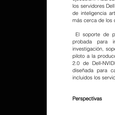
los servidores De
de inteligencia ar
más cerca de los d
 El soporte de plan NVIDIA AI-Q 2.0 brinda a las organizaciones una base 
probada para im
investigación, so
piloto a la produc
2.0 de Dell-NVID
diseñada para ca
incluidos los servi
Perspectivas