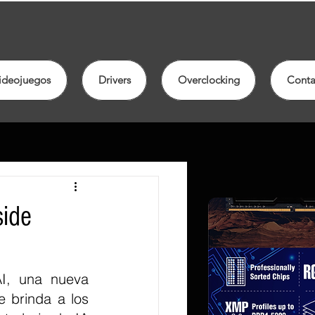
ideojuegos
Drivers
Overclocking
Conta
side
I, una nueva 
e brinda a los 