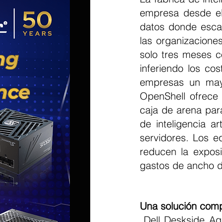
empresa desde el 
datos donde escal
las organizacione
solo tres meses c
inferiendo los co
empresas un mayor
OpenShell ofrece 
caja de arena para
de inteligencia a
servidores. Los e
reducen la exposi
gastos de ancho d
Una solución compl
 Dell Deskside Agentic AI se basa en la realidad de que aproximadamente más 