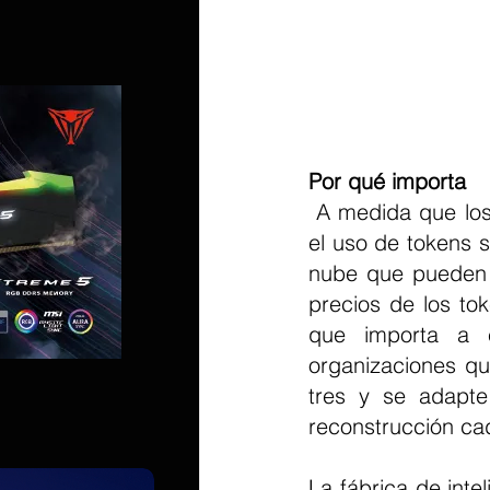
Por qué importa
 A medida que los flujos de trabajo de IA cambian hacia arquitecturas actónicas, 
el uso de tokens s
nube que pueden v
precios de los to
que importa a e
organizaciones qu
tres y se adapte
reconstrucción c
La fábrica de intel