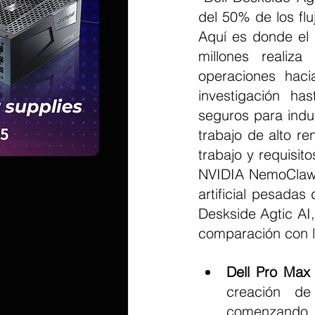
del 50% de los flu
Aquí es donde el 
millones realiz
operaciones haci
investigación has
seguros para indu
trabajo de alto re
trabajo y requisit
NVIDIA NemoClaw y
artificial pesada
Deskside Agtic AI,
comparación con l
Dell Pro Max
creación de
comenzando c