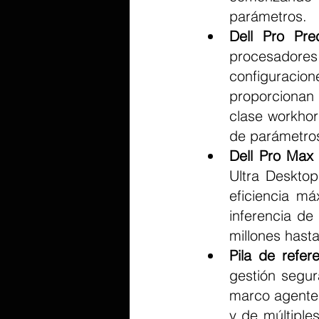
parámetros.
Dell Pro Pre
procesadores
configuracion
proporcionan
clase workhor
de parámetro
Dell Pro Max
Ultra Desktop
eficiencia má
inferencia de 
millones hast
Pila de refe
gestión segu
marco agente 
y de múltiple