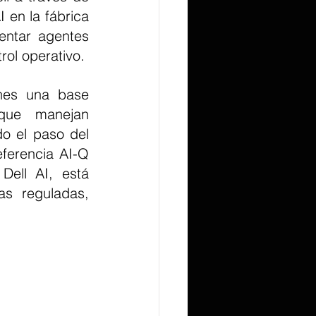
en la fábrica 
entar agentes 
rol operativo.
que manejan 
o el paso del 
ferencia AI-Q 
ell AI, está 
s reguladas, 