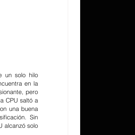
un solo hilo 
cuentra en la 
ionante, pero 
a CPU saltó a 
un buen 5.5 GHz en la prueba Cinebench 2026 Single-Threaded, con una buena 
ficación. Sin 
 alcanzó solo 