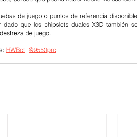
uebas de juego o puntos de referencia disponibles
r dado que los chipslets duales X3D también se
destreza de juego.
s: 
HWBot
, 
@9550pro