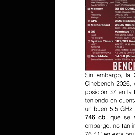
Sin embargo, la 
Cinebench 2026, 
posición 37 en la 
teniendo en cuent
746 cb
, que se e
embargo, no tan i
76 ° C en esta pr