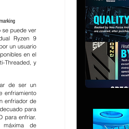
marking
 se puede ver 
dual Ryzen 9 
r un usuario 
onibles en el 
i-Threaded, y 
ar de ser un 
 enfriamiento 
n enfriador de 
adecuado para 
para enfriar. 
 máxima de 