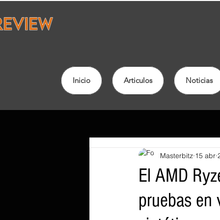
Inicio
Articulos
Noticias
Masterbitz
15 abr
El AMD Ryz
pruebas en 