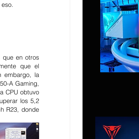
 eso.
que en otros 
mente que el 
 embargo, la 
50-A Gaming, 
32 GB de RAM DDR5 y una GPU Radeon RX 7900 XTX. En 7-Zip, la CPU obtuvo 
perar los 5,2 
h R23, donde 