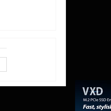
lcomm no le preocupa perder el
io de módems de Apple; su CEO
 con orgullo que la compañía ha
tuido en cierto modo» al
ante del iPhone con el sector de
ntros de datos.