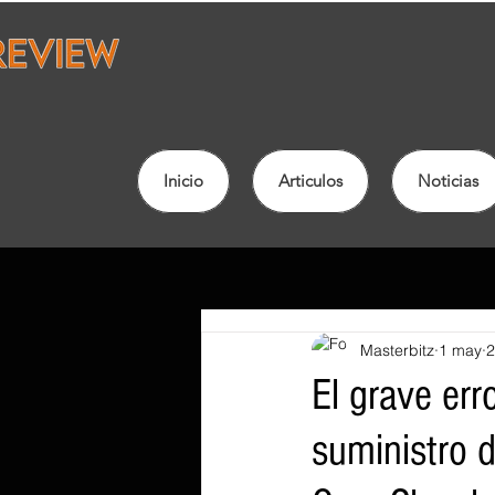
Inicio
Articulos
Noticias
Masterbitz
1 may
2
El grave err
suministro 