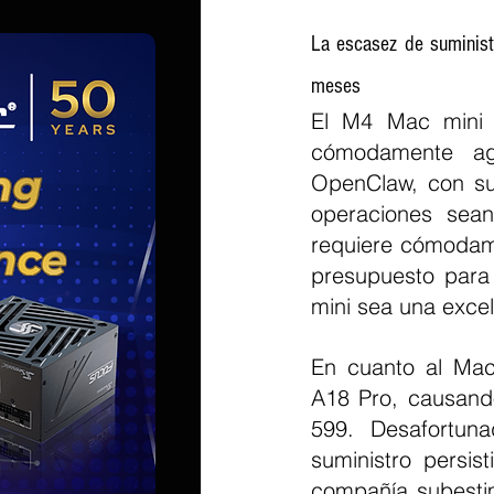
La escasez de suminist
meses
El M4 Mac mini s
cómodamente age
OpenClaw, con su
operaciones sean
requiere cómodam
presupuesto para
mini sea una excel
En cuanto al Mac
A18 Pro, causando
599. Desafortun
suministro persis
compañía subestim