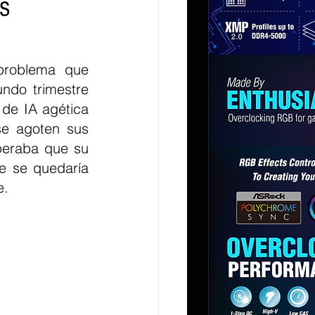
s
problema que 
ndo trimestre 
de IA agética 
e agoten sus 
eraba que su 
e se quedaría 
e.