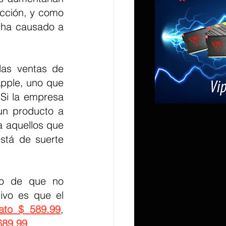
icción, y como 
 ha causado a 
as ventas de 
pple, uno que 
Si la empresa 
n producto a 
 aquellos que 
tá de suerte 
o de que no 
ivo es que el 
ato $ 589.99
, 
689.99
.