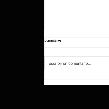
Comentarios
Escribir un comentario...
Ejecutar GTA 5 en un iPhone 17 Pro
Max es posible gracias al emulador de
Xbox 360 XeniOS, pero las tasas de
fotogramas cuestionables disuadirán a
otros de intentar el experimento.