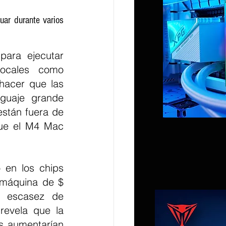
ar durante varios 
ara ejecutar 
locales como 
acer que las 
guaje grande 
tán fuera de 
ue el M4 Mac 
en los chips 
máquina de $ 
 escasez de 
evela que la 
 aumentarían 