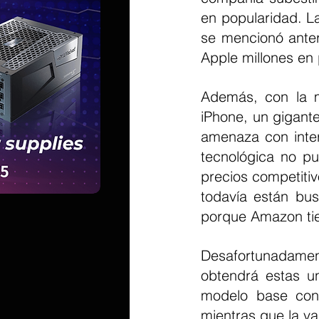
en popularidad. La
se mencionó anter
Apple millones en 
Además, con la m
iPhone, un gigant
amenaza con inter
tecnológica no p
precios competitiv
todavía están bus
porque Amazon tie
Desafortunadame
obtendrá estas un
modelo base co
mientras que la v