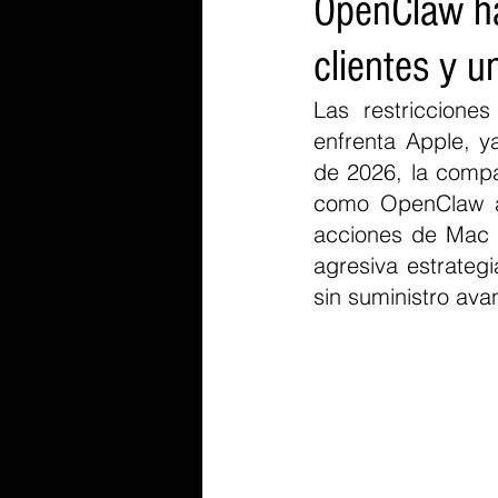
OpenClaw ha
clientes y u
Las restriccione
enfrenta Apple, y
de 2026, la compa
como OpenClaw au
acciones de Mac 
agresiva estrateg
sin suministro ava