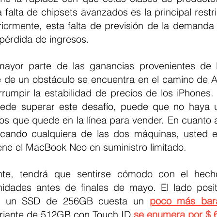
 falta de chipsets avanzados es la principal restr
iormente, esta falta de previsión de la demanda
pérdida de ingresos.
ayor parte de las ganancias provenientes de l
e de un obstáculo se encuentra en el camino de A
rumpir la estabilidad de precios de los iPhones. 
uede superar este desafío, puede que no haya u
os que quede en la línea para vender. En cuanto a
cando cualquiera de las dos máquinas, usted es
ne el MacBook Neo en suministro limitado.
nte, tendrá que sentirse cómodo con el hech
idades antes de finales de mayo. El lado posit
n un SSD de 256GB cuesta un 
poco más bar
ariante de 512GB con Touch ID 
se enumera por $ 