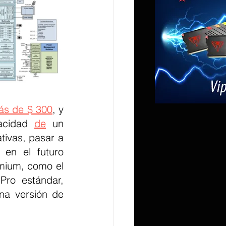
ás de $ 300
, y 
acidad 
de
 un 
tivas, pasar a 
en el futuro 
emium, como el 
ro estándar, 
a versión de 