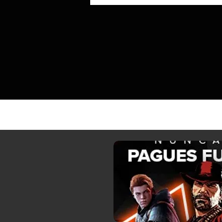
Max es posible gracias al emulador de
Xbox 360 XeniOS, pero las tasas de
fotogramas cuestionables disuadirán a
otros de intentar el experimento.