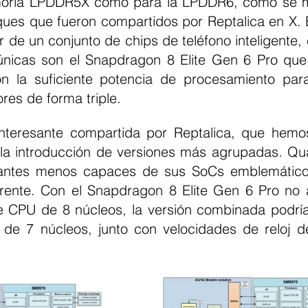
moria LPDDR5X como para la LPDDR6, como se mu
ues que fueron compartidos por Reptalica en X. E
 de un conjunto de chips de teléfono inteligente, 
únicas son el Snapdragon 8 Elite Gen 6 Pro que 
n la suficiente potencia de procesamiento para
ores de forma triple.
interesante compartida por Reptalica, que hemo
 la introducción de versiones más agrupadas. Q
riantes menos capaces de sus SoCs emblemáticos
rente. Con el Snapdragon 8 Elite Gen 6 Pro no 
de CPU de 8 núcleos, la versión combinada podría
 de 7 núcleos, junto con velocidades de reloj 