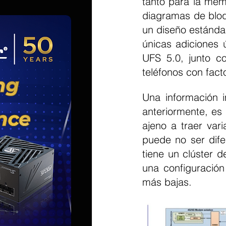
tanto para la me
diagramas de bloq
un diseño estándar
únicas adiciones 
UFS 5.0, junto co
teléfonos con fact
Una información 
anteriormente, es
ajeno a traer va
puede no ser dife
tiene un clúster 
una configuración
más bajas.