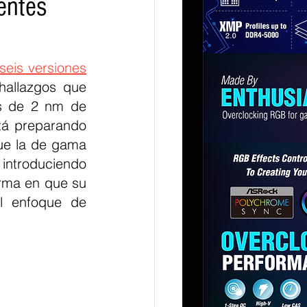
entes
seis versiones
allazgos que 
s de 2 nm de 
tá preparando 
e la de gama 
troduciendo 
rma en que su 
l enfoque de 