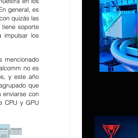
estra en los 
n general, es 
con quizás las 
tiene soporte 
 impulsar los 
s mencionado 
ualcomm no es 
, y este año 
agrupado que 
 enviarse con 
de CPU y GPU 