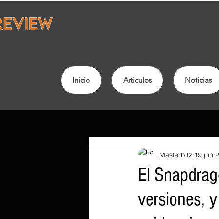
Inicio
Articulos
Noticias
Masterbitz
19 jun
2
El Snapdrag
versiones, 