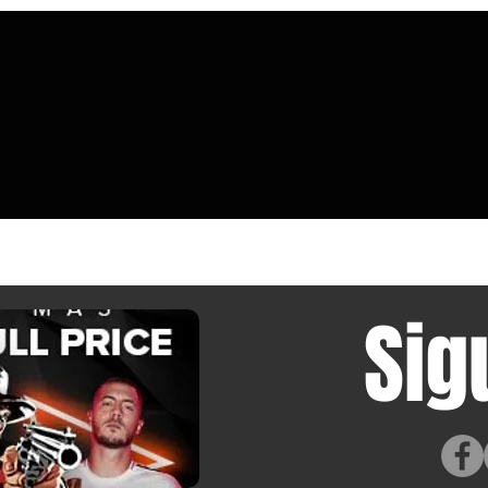
doble ventilador ayuda a un chipset
negoc
Snapdragon antiguo a alcanzar una
afirma
estabilidad cercana al 100 % en las
«susti
pruebas de estrés Wild Life Extreme y
fabric
Solar Bay de 3DMark
los ce
Sig