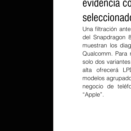
evidencia c
seleccionad
Una filtración ant
del Snapdragon 8
muestran los dia
Qualcomm. Para mi
solo dos variante
alta ofrecerá L
modelos agrupados
negocio de teléf
“Apple”.