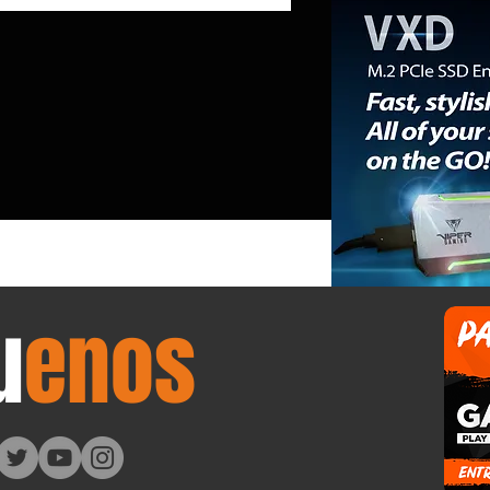
io de módems de Apple; su CEO
 con orgullo que la compañía ha
tuido en cierto modo» al
ante del iPhone con el sector de
ntros de datos.
u
enos