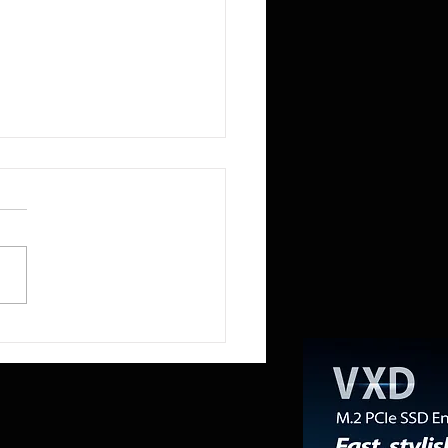
lcomm no le preocupa perder el
io de módems de Apple; su CEO
 con orgullo que la compañía ha
tuido en cierto modo» al
ante del iPhone con el sector de
ntros de datos.