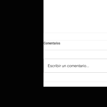
Comentarios
Escribir un comentario...
Ejecutar GTA 5 en un iPhone 17 Pro
Max es posible gracias al emulador de
Xbox 360 XeniOS, pero las tasas de
fotogramas cuestionables disuadirán a
otros de intentar el experimento.