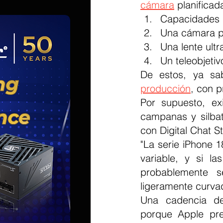
cámara
 planifica
Capacidades d
Una cámara pr
Una lente ult
Un teleobjeti
De estos, ya sa
producción
, con p
Por supuesto, ex
campanas y silbat
con Digital Chat S
"La serie iPhone 
variable, y si la
probablemente se
ligeramente curva
Una cadencia de 
porque Apple pres