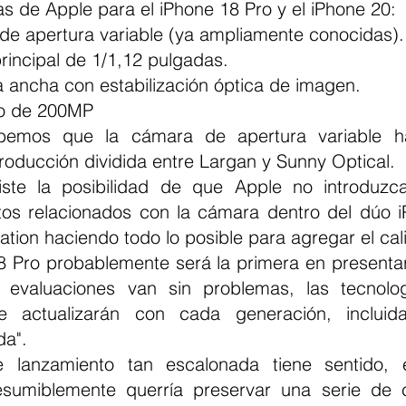
das de Apple para el iPhone 18 Pro y el iPhone 20:
e apertura variable (ya ampliamente conocidas).
incipal de 1/1,12 pulgadas.
ra ancha con estabilización óptica de imagen.
vo de 200MP
bemos que la cámara de apertura variable 
roducción dividida entre Largan y Sunny Optical.
iste la posibilidad de que Apple no introduzca
os relacionados con la cámara dentro del dúo i
tation haciendo todo lo posible para agregar el cali
18 Pro probablemente será la primera en presentar
s evaluaciones van sin problemas, las tecnolog
 actualizarán con cada generación, incluida
da".
lanzamiento tan escalonada tiene sentido, e
umiblemente querría preservar una serie de car