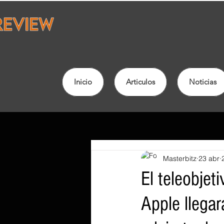
Inicio
Articulos
Noticias
Masterbitz
23 abr
El teleobjet
Apple llegar