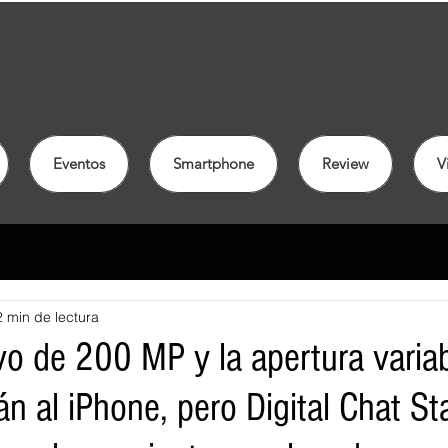
Eventos
Smartphone
Review
V
2 min de lectura
ivo de 200 MP y la apertura varia
án al iPhone, pero Digital Chat St