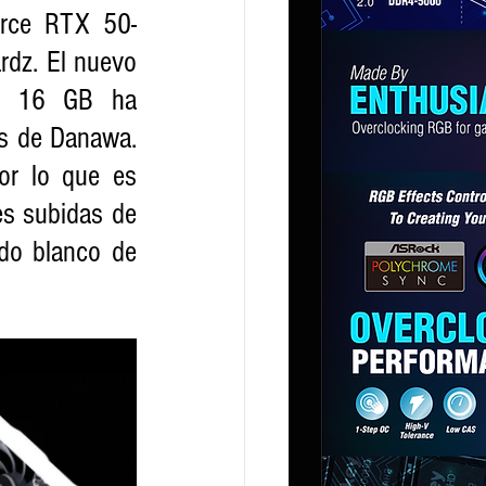
orce RTX 50-
dz. El nuevo 
 16 GB ha 
s de Danawa. 
r lo que es 
s subidas de 
do blanco de 