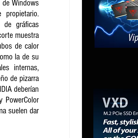
s de Windows 
ropietario. 
de gráficas 
orte muestra 
bos de calor 
omo la de su 
s internas, 
o de pizarra 
DIA deberían 
 PowerColor 
ma suelen dar 