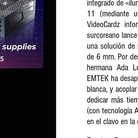
integrado de «il
11 (mediante un
VideoCardz info
surcoreano lance 
una solución de 
de 6 mm. Por des
hermana Ada Lov
EMTEK ha desapro
blanca, y acopla
dedicar más tie
(con tecnología A
en el clavo en la