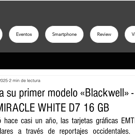
Eventos
Smartphone
Review
V
2025
2 min de lectura
 su primer modelo «Blackwell» -
MIRACLE WHITE D7 16 GB
 hace casi un año, las tarjetas gráficas EM
lares a través de reportajes occidentales. E