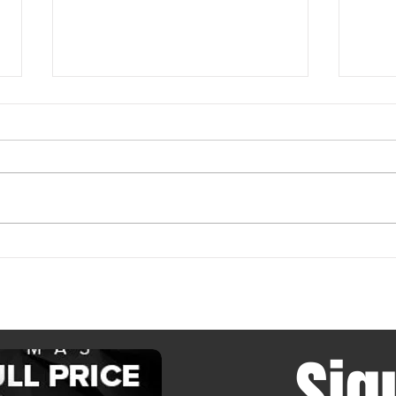
Según se informa, ASUS y GIGABYTE
CXMT r
han subido los precios de las GPU en
bajar 
torno a un 20 % en China, llegando a
y Xiao
alcanzar los 666 dólares en los
poco h
modelos estrella.
Sig