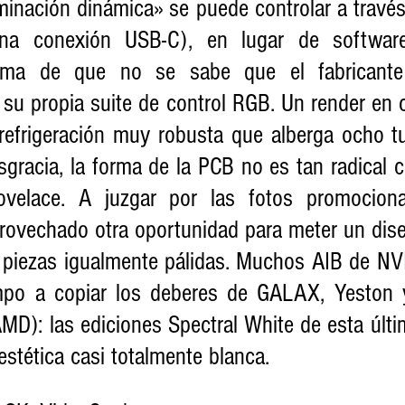
uminación dinámica» se puede controlar a travé
a conexión USB-C), en lugar de software p
rma de que no se sabe que el fabricante 
su propia suite de control RGB. Un render en c
refrigeración muy robusta que alberga ocho tu
gracia, la forma de la PCB no es tan radical c
elace. A juzgar por las fotos promocionale
vechado otra oportunidad para meter un diseñ
r piezas igualmente pálidas. Muchos AIB de NVI
mpo a copiar los deberes de GALAX, Yeston y
MD): las ediciones Spectral White de esta últi
 estética casi totalmente blanca.