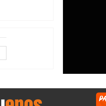
echaza la petición de Apple de
los precios, mientras que Huawei
mi le proporcionan una ventaja
abitual, según un informe
u
enos