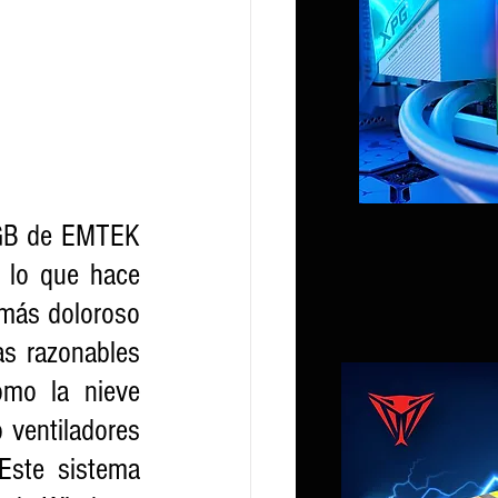
GB de EMTEK 
 lo que hace 
más doloroso 
s razonables 
mo la nieve 
 ventiladores 
Este sistema 