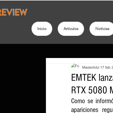
Inicio
Articulos
Noticias
Masterbitz
17 feb 
EMTEK lanza
RTX 5080 
Como se informó
apariciones regu