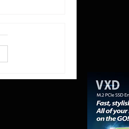
US ROG Strix XG259QNSR Ace
a los 420 Hz gracias a un panel
PS diseñado para los eSports
ionales.