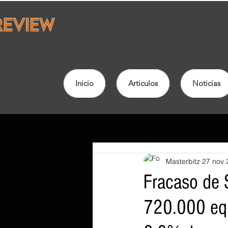
Inicio
Articulos
Noticias
Masterbitz
27 nov 
Fracaso de
720.000 equi