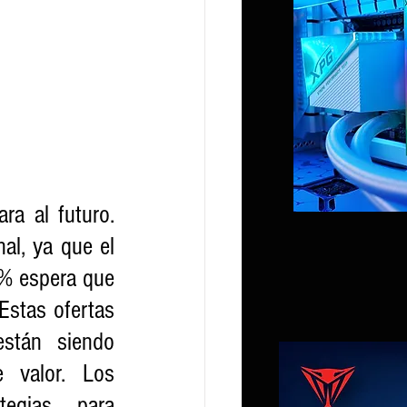
a al futuro. 
al, ya que el 
% espera que 
stas ofertas 
tán siendo 
valor. Los 
tegias para 