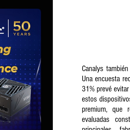
Canalys también 
Una encuesta reci
31% prevé evitar
estos dispositiv
premium, que 
evaluadas cons
principales fa