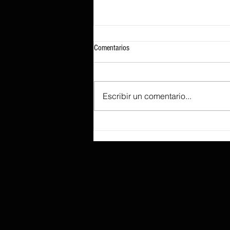
Comentarios
Escribir un comentario...
Las cuentas por pagar de AMD
aumentaron en 2.360 millones de
dólares el trimestre pasado, ocultando
parcialmente una presión sobre el flujo
de caja libre tras unos resultados
récord.