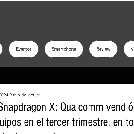
Eventos
Smartphone
Review
V
2024
2 min de lectura
 Snapdragon X: Qualcomm vendió
pos en el tercer trimestre, en to