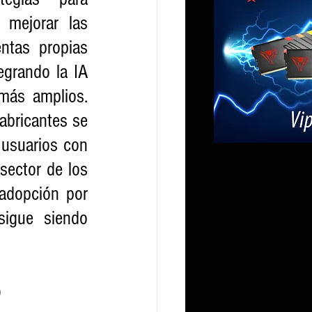
mejorar las 
ntas propias 
grando la IA 
más amplios. 
bricantes se 
 usuarios con 
sector de los 
adopción por 
igue siendo 
)