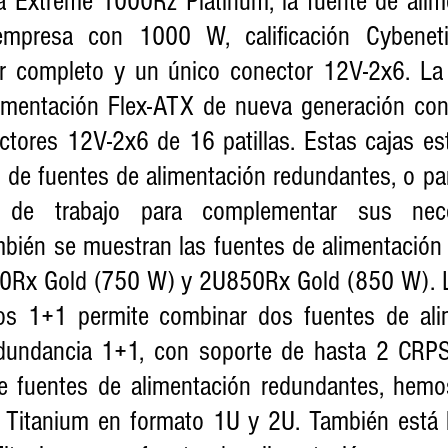
la Extreme 1000Rz Platinum, la fuente de alim
empresa con 1000 W, calificación Cybenetic
r completo y un único conector 12V-2x6. La
limentación Flex-ATX de nueva generación co
ctores 12V-2x6 de 16 patillas. Estas cajas es
 de fuentes de alimentación redundantes, o par
 de trabajo para complementar sus nece
mbién se muestran las fuentes de alimentación 
0Rx Gold (750 W) y 2U850Rx Gold (850 W). La
s 1+1 permite combinar dos fuentes de alim
undancia 1+1, con soporte de hasta 2 CRPS
e fuentes de alimentación redundantes, hemo
Titanium en formato 1U y 2U. También está l