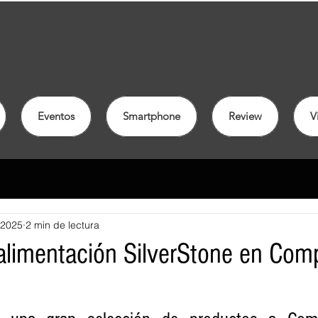
Eventos
Smartphone
Review
V
 2025
2 min de lectura
alimentación SilverStone en Com