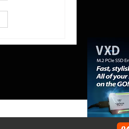
R reduce a la mitad la
ia RAM del Mini PC NEX395 a
mientras la «RAMpocalipsis»
esabastecido el mercado de
ones de trabajo.