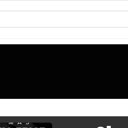
Noctua afirma que no se puede confiar
AOOSTA
en las especificaciones de los
memor
fabricantes sobre el espacio disponible
64 GB 
para disipadores, por lo que ha
deja d
medido manualmente más de cien
estaci
cajas de PC.