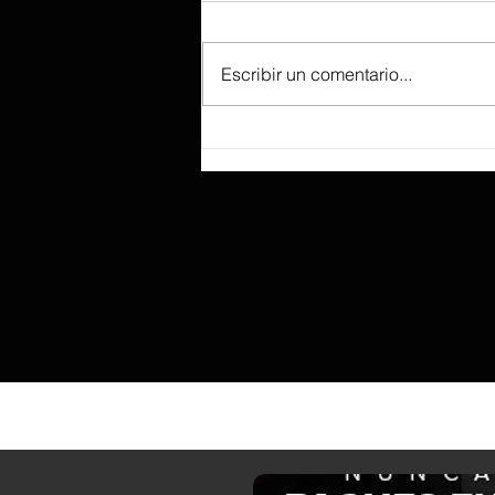
Escribir un comentario...
Según se informa, Lenovo prepara el
ThinkBook «Aeroblade», tan fino que
sacrificó un recorrido de tecla
profundo para lograr ese perfil.