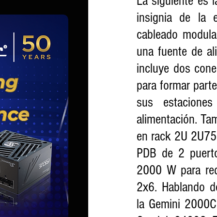
La siguiente es 
insignia de la 
cableado modula
una fuente de a
incluye dos cone
para formar parte
sus estaciones
alimentación. Ta
en rack 2U 2U75
PDB de 2 puerto
2000 W para red
2x6. Hablando d
la Gemini 2000C 