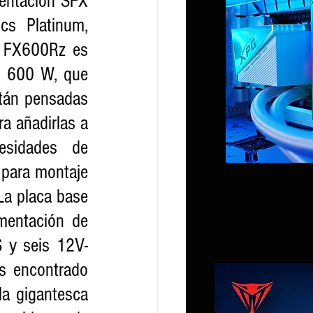
entación SFX 
s Platinum, 
 FX600Rz es 
n 600 W, que 
tán pensadas 
a añadirlas a 
sidades de 
para montaje 
 placa base 
entación de 
 y seis 12V-
s encontrado 
a gigantesca 