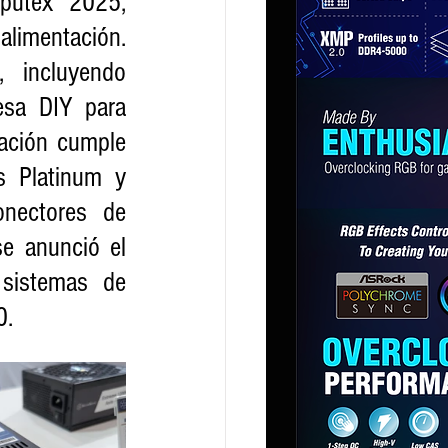
putex 2025, 
imentación. 
 incluyendo 
sa DIY para 
ación cumple 
s Platinum y 
nectores de 
e anunció el 
sistemas de 
0.