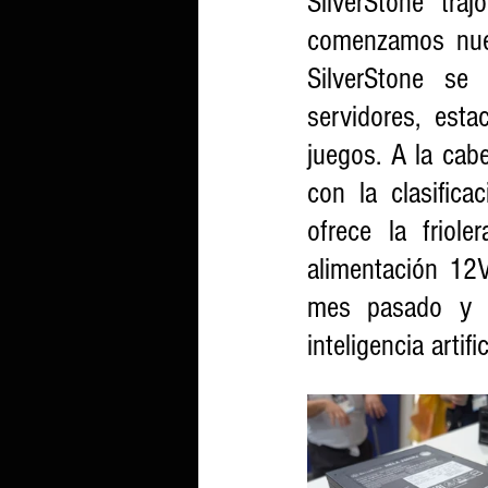
SilverStone tra
comenzamos nues
SilverStone se
servidores, est
juegos. A la cab
con la clasifica
ofrece la friol
alimentación 12
mes pasado y e
inteligencia artif