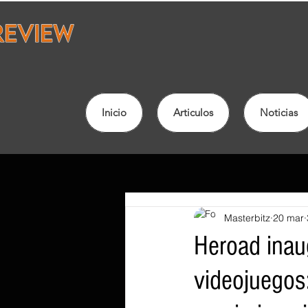
Inicio
Articulos
Noticias
Masterbitz
20 mar
Heroad inau
videojuegos: