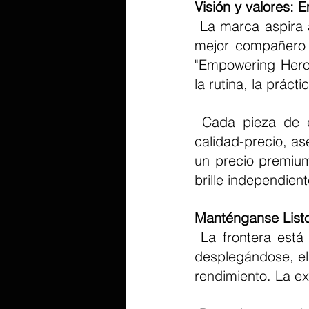
Visión y valores:
 La marca aspira a ser más que un proveedor de hardware; el objetivo es ser el 
mejor compañero e
"Empowering Heroe
la rutina, la prácti
 Cada pieza de equipo está posicionada para ofrecer una excelente relación 
calidad-precio, as
un precio premium
brille independie
Manténganse Listo
 La frontera está abierta. A medida que la amplia línea de productos continúa 
desplegándose, el 
rendimiento. La ex