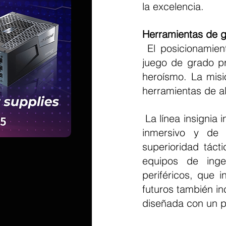
la excelencia.
Herramientas de g
 El posicionamiento de la marca de HEROAD es claro: forjar herramientas de 
juego de grado pr
heroísmo. La misi
herramientas de a
 La línea insignia inicial se centra en los auriculares para juegos que ofrecen audio 
inmersivo y de a
superioridad táct
equipos de inge
periféricos, que 
futuros también in
diseñada con un p