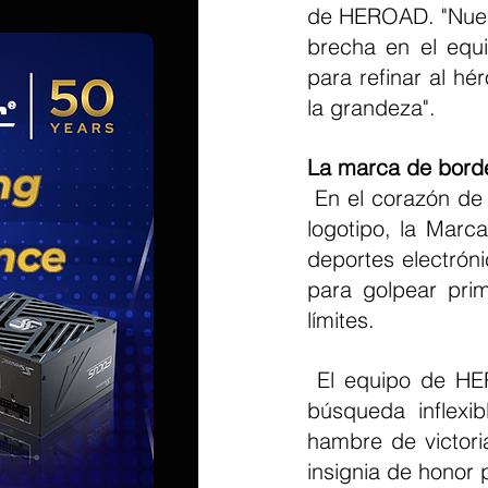
de HEROAD. "Nuest
brecha en el equ
para refinar al hé
la grandeza".
La marca de borde
 En el corazón de la marca se encuentra la "Marca de Edge". Más que un simple 
logotipo, la Marc
deportes electróni
para golpear prim
límites.
 El equipo de HEROAD cree que el corazón de los deportes electrónicos es la 
búsqueda inflexi
hambre de victoria
insignia de honor