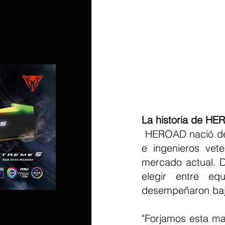
La historia de HER
 HEROAD nació de una visión compartida entre jugadores de próxima generación 
e ingenieros vet
mercado actual. D
elegir entre eq
desempeñaron baj
"Forjamos esta ma