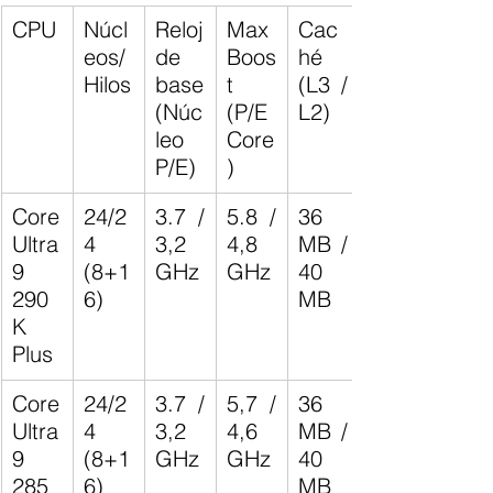
CPU
Núcl
Reloj 
Max 
Cac
eos/
de 
Boos
hé 
Hilos
base 
t 
(L3 / 
(Núc
(P/E 
L2)
leo 
Core
P/E)
)
Core 
24/2
3.7 / 
5.8 / 
36 
Ultra 
4 
3,2 
4,8 
MB / 
9 
(8+1
GHz
GHz
40 
290
6)
MB
K 
Plus
Core 
24/2
3.7 / 
5,7 / 
36 
Ultra 
4 
3,2 
4,6 
MB / 
9 
(8+1
GHz
GHz
40 
285
6)
MB