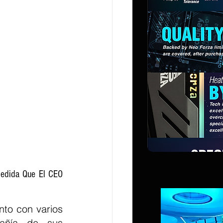
edida Que El CEO 
nto con varios 
añía de sus 