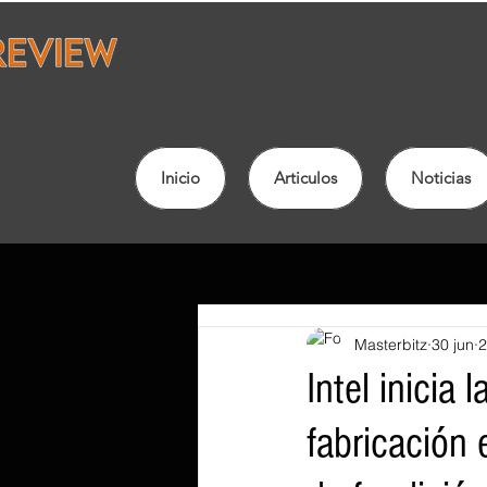
Inicio
Articulos
Noticias
Masterbitz
30 jun
2
Intel inicia
fabricación 