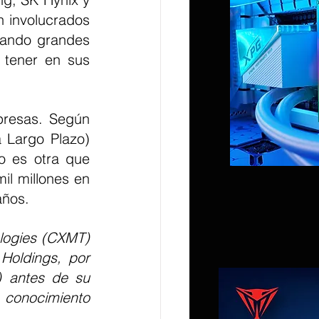
 involucrados 
gando grandes 
tener en sus 
Pero parece que CXMT no es diferente a estas tres grandes empresas. Según 
Largo Plazo) 
 es otra que 
l millones en 
años.
ogies (CXMT) 
oldings, por 
 antes de su 
 conocimiento 