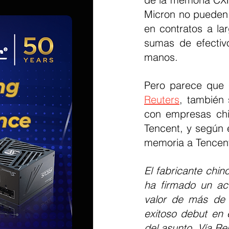
Micron no pueden 
en contratos a la
sumas de efectiv
manos.
Reuters
, también
con empresas chi
Tencent, y según 
memoria a Tencent
El fabricante chi
ha firmado un acu
valor de más de 2
exitoso debut en 
del asunto. Vía Re