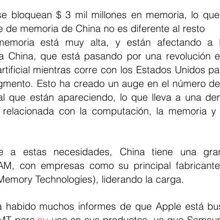
 bloquean $ 3 mil millones en memoria, lo que 
te de memoria de China no es diferente al resto
emoria está muy alta, y están afectando a l
ida China, que está pasando por una revolución e
artificial mientras corre con los Estados Unidos pa
egmento. Esto ha creado un auge en el número d
icial que están apareciendo, lo que lleva a una d
a relacionada con la computación, la memoria y la
te a estas necesidades, China tiene una gra
AM, con empresas como su principal fabricante
mory Technologies), liderando la carga.
a habido muchos informes de que Apple está bus
MT para 
su
 uso en sus productos, ya que Samsun