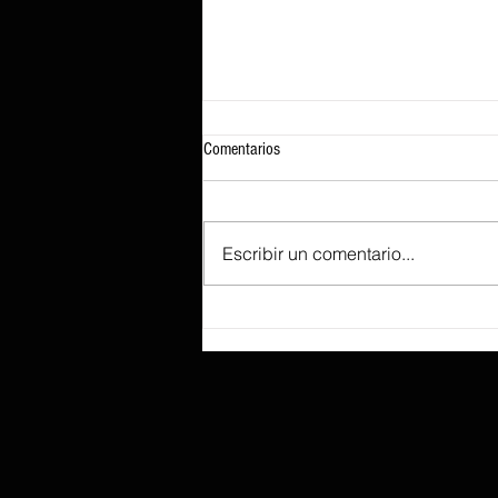
Comentarios
Escribir un comentario...
Según se informa, Lenovo prepara el
ThinkBook «Aeroblade», tan fino que
sacrificó un recorrido de tecla
profundo para lograr ese perfil.