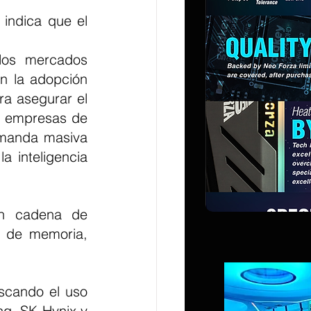
indica que el 
os mercados 
n la adopción 
ra asegurar el 
e empresas de 
emanda masiva 
 inteligencia 
n cadena de 
 de memoria, 
cando el uso 
g, SK Hynix y 