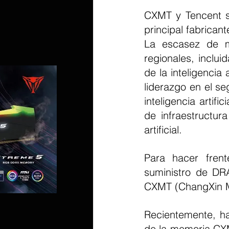
CXMT y Tencent se
principal fabrican
La escasez de m
regionales, inclu
de la inteligencia 
liderazgo en el s
inteligencia artif
de infraestructur
artificial.
Para hacer fren
suministro de DR
CXMT (ChangXin Me
Recientemente, h
de la memoria CX