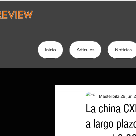
Inicio
Articulos
Noticias
Masterbitz
29 jun
2
La china CX
a largo plaz