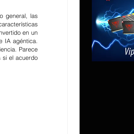
 general, las 
racterísticas 
vertido en un 
 IA agéntica. 
ncia. Parece 
si el acuerdo 