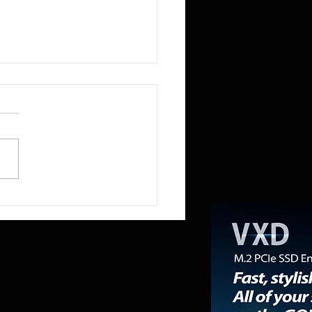
R reduce a la mitad la
ia RAM del Mini PC NEX395 a
mientras la «RAMpocalipsis»
esabastecido el mercado de
ones de trabajo.