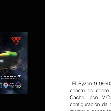
 El Ryzen 9 9950X3D2 Dual Edition es un procesador de 16 núcleos y 32 hilos 
construido sobre
Cache, con V-C
configuración da