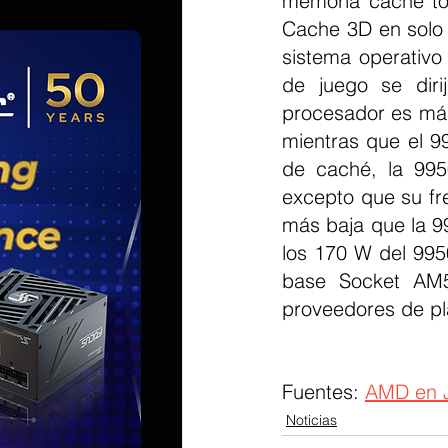
memoria caché to
Cache 3D en solo 
sistema operativo
de juego se dir
procesador es más
mientras que el 9
de caché, la 995
excepto que su fr
más baja que la 9
los 170 W del 995
base Socket AM5,
proveedores de pl
Fuentes: 
AMD en 
Noticias