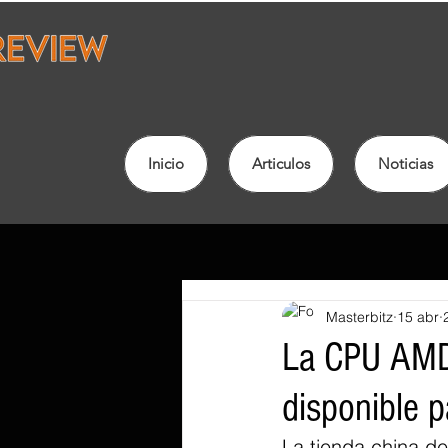
Inicio
Articulos
Noticias
Masterbitz
15 abr
La CPU AMD
disponible p
La tienda china d