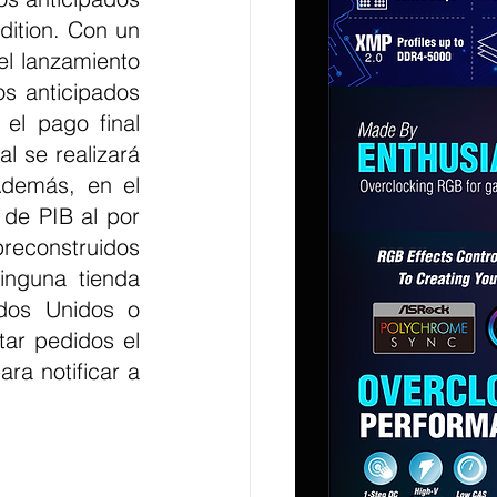
ition. Con un 
l lanzamiento 
s anticipados 
l pago final 
 se realizará 
Además, en el 
de PIB al por 
reconstruidos 
nguna tienda 
dos Unidos o 
r pedidos el 
a notificar a 