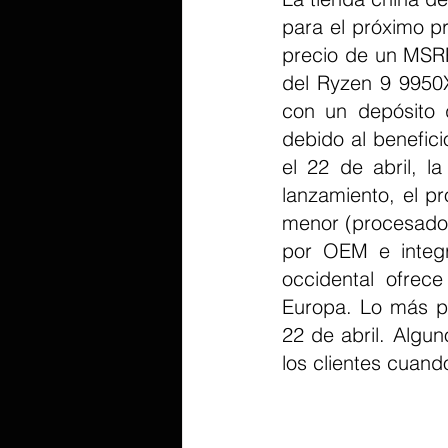
para el próximo p
precio de un MSRP
del Ryzen 9 9950X
con un depósito
debido al benefici
el 22 de abril, l
lanzamiento, el p
menor (procesador
por OEM e integr
occidental ofrec
Europa. Lo más pr
22 de abril. Algu
los clientes cuand