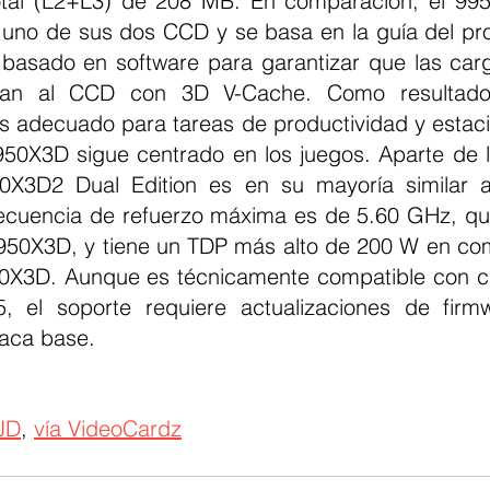
tal (L2+L3) de 208 MB. En comparación, el 995
uno de sus dos CCD y se basa en la guía del pr
 basado en software para garantizar que las carg
ijan al CCD con 3D V-Cache. Como resultado,
 adecuado para tareas de productividad y estació
950X3D sigue centrado en los juegos. Aparte de la
0X3D2 Dual Edition es en su mayoría similar a
ecuencia de refuerzo máxima es de 5.60 GHz, qu
950X3D, y tiene un TDP más alto de 200 W en co
0X3D. Aunque es técnicamente compatible con cu
 el soporte requiere actualizaciones de firm
aca base.
JD
, 
vía VideoCardz