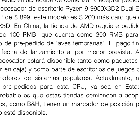
rocesador de escritorio Ryzen 9 9950X3D2 Dual Ed
 de $ 899, este modelo es $ 200 más caro que e
3D. En China, la tienda de AMD requiere pedido
 de 100 RMB, que cuenta como 300 RMB para e
o de pre-pedido de "aves tempranas". El pago final
a fecha de lanzamiento al por menor prevista. 
rocesador estará disponible tanto como paquetes 
 en caja) y como parte de escritorios de juegos p
adores de sistemas populares. Actualmente, ni
e pre-pedidos para esta CPU, ya sea en Esta
obable es que estas tiendas comiencen a acepta
nos, como B&H, tienen un marcador de posición par
o esté disponible.