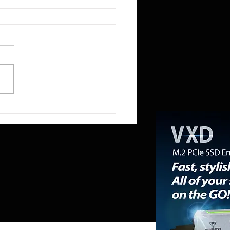
R reduce a la mitad la
ia RAM del Mini PC NEX395 a
mientras la «RAMpocalipsis»
esabastecido el mercado de
ones de trabajo.