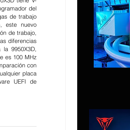
0X3D tiene V-
ogramador del 
as de trabajo 
 este nuevo 
n de trabajo, 
s diferencias 
 la 9950X3D, 
e es 100 MHz 
mparación con 
alquier placa 
ware UEFI de 