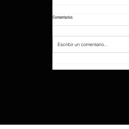
Comentarios
Escribir un comentario...
Según se informa, Lenovo prepara el
ThinkBook «Aeroblade», tan fino que
sacrificó un recorrido de tecla
profundo para lograr ese perfil.