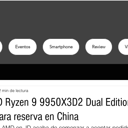
Eventos
Smartphone
Review
V
2 min de lectura
 Ryzen 9 9950X3D2 Dual Edition
ara reserva en China
e AMD en JD acaba de comenzar a aceptar pedido