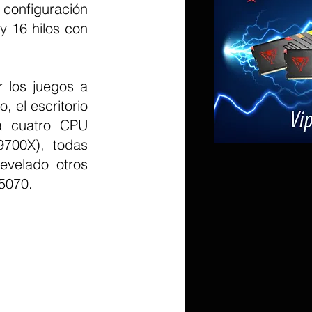
configuración 
16 hilos con 
 los juegos a 
 el escritorio 
a cuatro CPU 
700X), todas 
velado otros 
5070.