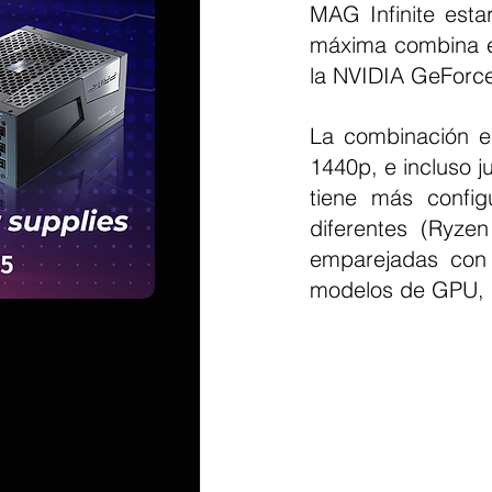
MAG Infinite esta
máxima combina el
la NVIDIA GeForce
La combinación es
1440p, e incluso j
tiene más config
diferentes (Ryze
emparejadas con 
modelos de GPU, p