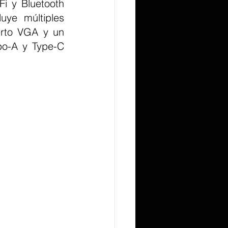
i y Bluetooth 
uye múltiples 
rto VGA y un 
po-A y Type-C 