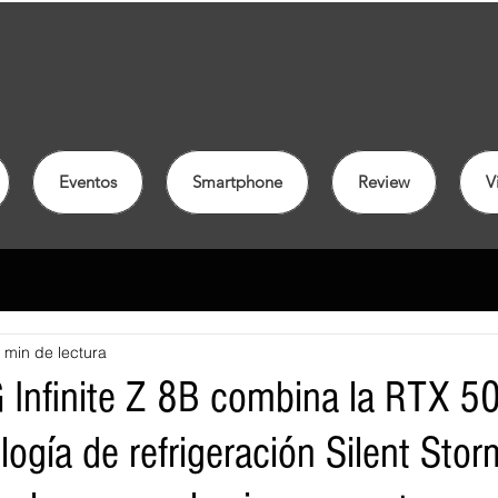
Eventos
Smartphone
Review
V
 min de lectura
Infinite Z 8B combina la RTX 5
logía de refrigeración Silent Stor