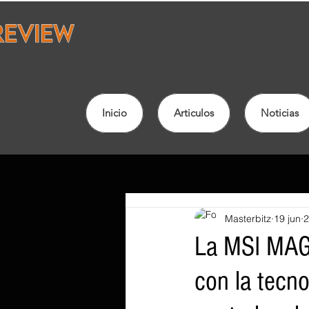
Inicio
Articulos
Noticias
Masterbitz
19 jun
2
La MSI MAG 
con la tecno