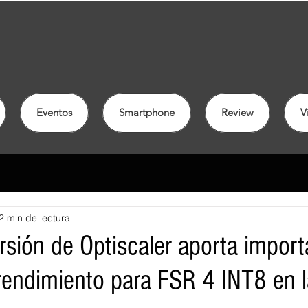
Eventos
Smartphone
Review
V
2 min de lectura
rsión de Optiscaler aporta import
rendimiento para FSR 4 INT8 en 