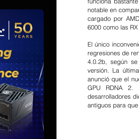
funciona bastante
notable en compar
cargado por AMD 
6000 como las RX
El único inconven
regresiones de ren
4.0.2b, según se
versión. La últim
anunció que el nu
GPU RDNA 2. Ad
desarrolladores di
antiguos para que 