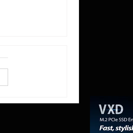
R reduce a la mitad la
ia RAM del Mini PC NEX395 a
mientras la «RAMpocalipsis»
esabastecido el mercado de
ones de trabajo.