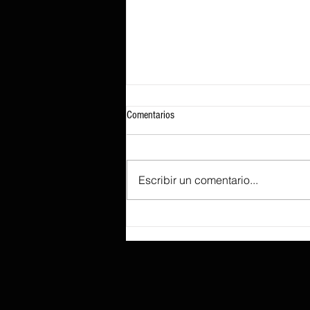
Comentarios
Escribir un comentario...
Según se informa, Lenovo prepara el
ThinkBook «Aeroblade», tan fino que
sacrificó un recorrido de tecla
profundo para lograr ese perfil.