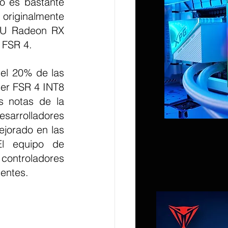
o es bastante 
originalmente 
PU Radeon RX 
 FSR 4.
el 20% de las 
er FSR 4 INT8 
 notas de la 
sarrolladores 
jorado en las 
 equipo de 
controladores 
ientes.