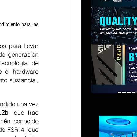
dimiento para las 
 para llevar 
de generación 
ecnología de 
 el hardware 
o sustancial, 
ndido una vez 
.2b
, que trae 
ién conocido 
e FSR 4, que 