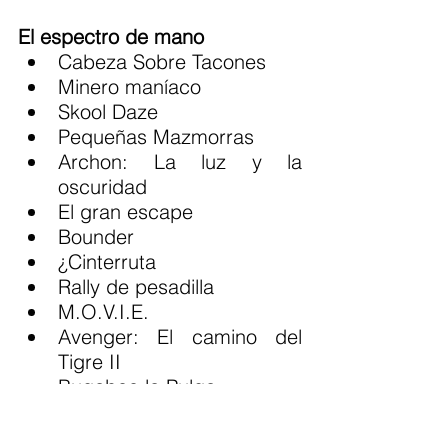
El espectro de mano
Cabeza Sobre Tacones
Minero maníaco
Skool Daze
Pequeñas Mazmorras
Archon: La luz y la 
oscuridad
El gran escape
Bounder
¿Cinterruta
Rally de pesadilla
M.O.V.I.E.
Avenger: El camino del 
Tigre II
Bugaboo la Pulga
Devwill También ZX
Categoría: Hammerfist