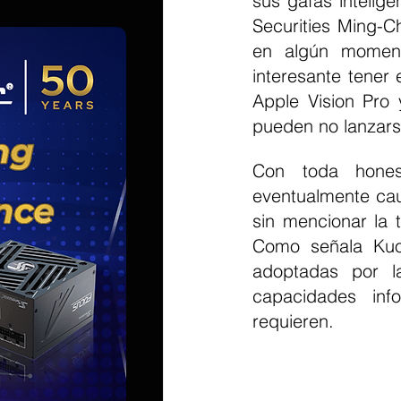
sus gafas intelige
Securities Ming-C
en algún moment
interesante tener
Apple Vision Pro 
pueden no lanzars
Con toda hones
eventualmente cau
sin mencionar la t
Como señala Kuo,
adoptadas por l
capacidades info
requieren.