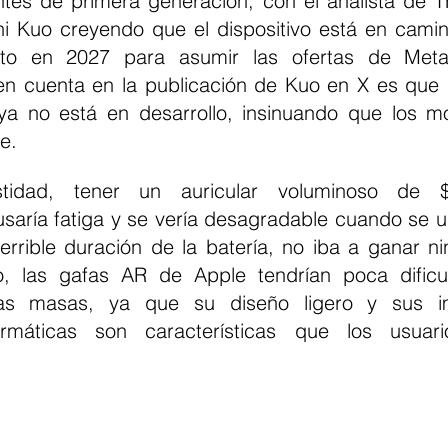
ntes de primera generación, con el analista de TF 
hi Kuo creyendo que el dispositivo está en camin
o en 2027 para asumir las ofertas de Meta
 en cuenta en la publicación de Kuo en X es que i
ya no está en desarrollo, insinuando que los mo
e.
tidad, tener un auricular voluminoso de 
saría fatiga y se vería desagradable cuando se us
errible duración de la batería, no iba a ganar nin
 las gafas AR de Apple tendrían poca dificul
as masas, ya que su diseño ligero y sus imp
rmáticas son características que los usuario