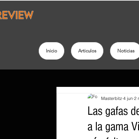
Inicio
Articulos
Noticias
Masterbitz
4 jun
2 
Las gafas d
a la gama Vi