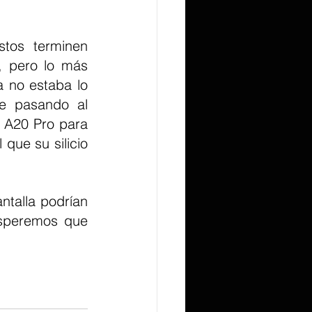
tos terminen 
 pero lo más 
 no estaba lo 
e pasando al 
A20 Pro para 
ue su silicio 
talla podrían 
speremos que 