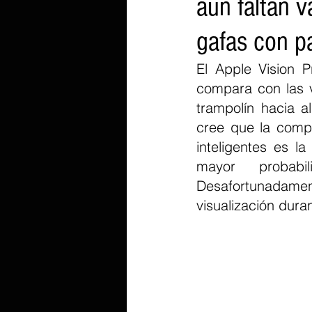
aún faltan v
gafas con pa
El Apple Vision P
compara con las v
trampolín hacia a
cree que la compa
inteligentes es l
mayor probabi
Desafortunadamen
visualización dura