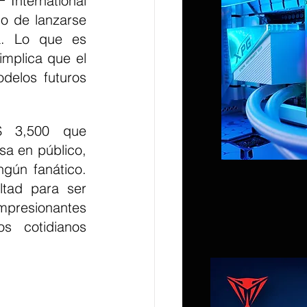
International 
o de lanzarse 
. Lo que es 
mplica que el 
delos futuros 
$ 3,500 que 
a en público, 
gún fanático. 
tad para ser 
resionantes 
s cotidianos 