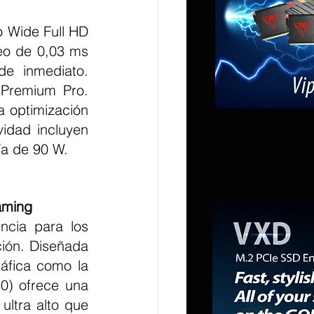
o de 0,03 ms 
e inmediato. 
remium Pro. 
 optimización 
dad incluyen 
ía de 90 W.
aming
ión. Diseñada 
áfica como la 
0) ofrece una 
ultra alto que 