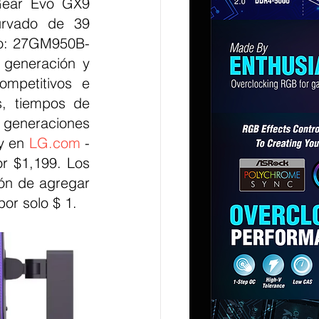
Gear Evo GX9 
rvado de 39 
lo: 27GM950B-
generación y 
ompetitivos e 
, tiempos de 
generaciones 
y en 
LG.com
 - 
 $1,199. Los 
ón de agregar 
or solo $ 1.