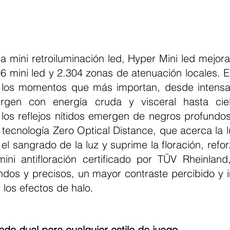
a mini retroiluminación led, Hyper Mini led mejora 
6 mini led y 2.304 zonas de atenuación locales. El 
n los momentos que más importan, desde intensa
rgen con energía cruda y visceral hasta ciel
los reflejos nítidos emergen de negros profundos 
ecnología Zero Optical Distance, que acerca la lu
el sangrado de la luz y suprime la floración, refo
mini antifloración certificado por TÜV Rheinland
dos y precisos, un mayor contraste percibido y
r los efectos de halo.
do dual para cualquier estilo de juego