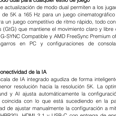
s de 5K a 165 Hz para un juego cinematográfico 
 un juego competitivo de ritmo rápido, todo con
 (GtG) que mantiene el movimiento claro y libre 
A G-SYNC Compatible y AMD FreeSync Premium ofr
garros en PC y configuraciones de consola
conectividad de la IA
enor resolución hacia la resolución 5K. La optim
nd y AI ajusta automáticamente la configuració
coincida con lo que está sucediendo en la pant
ad de ajustar manualmente la configuración a mit
(UHBR20), HDMI 2.1 y USB-C con entrega de ene