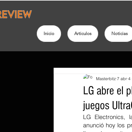
Inicio
Articulos
Noticias
Masterbitz
7 abr
4 
LG abre el p
juegos Ult
LG Electronics, 
anunció hoy los pr