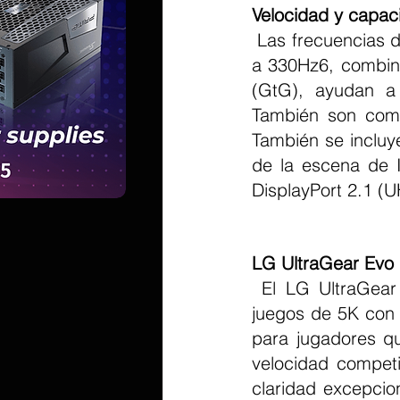
Velocidad y capac
 Las frecuencias de actualización de modo dual de 5K2K a 165 Hz o Wide Full HD 
a 330Hz6, combina
(GtG), ayudan a 
También son com
También se incluye
de la escena de I
DisplayPort 2.1 (
LG UltraGear Evo
 El LG UltraGear Evo GM9 establece un nuevo punto de referencia para los 
juegos de 5K con 
para jugadores qu
velocidad competi
claridad excepcion