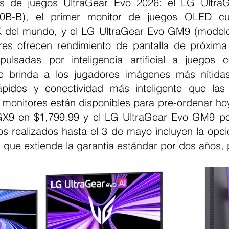
es de juegos UltraGear Evo 2026: el LG Ultra
0B-B), el primer monitor de juegos OLED cu
 del mundo, y el LG UltraGear Evo GM9 (mode
es ofrecen rendimiento de pantalla de próxima 
mpulsadas por inteligencia artificial a juegos c
ue brinda a los jugadores imágenes más nítidas
pidos y conectividad más inteligente que las 
 monitores están disponibles para pre-ordenar ho
GX9 en $1,799.99 y el LG UltraGear Evo GM9 por
os realizados hasta el 3 de mayo incluyen la opci
que extiende la garantía estándar por dos años, p