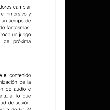
e inmersivo y 
 un tiempo de 
de fantasmas. 
ece un juego 
 de próxima 
ización de la 
n de audio e 
alla, lo que 
ad de sesión. 
rgía de 90 W 