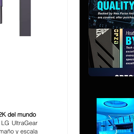
K2K del mundo
 LG UltraGear 
año y escala 