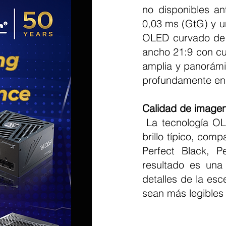
no disponibles an
0,03 ms (GtG) y u
OLED curvado de 
ancho 21:9 con cu
amplia y panorámic
profundamente en 
Calidad de imagen
 La tecnología OLED RGB Tandem de 4a generación alcanza hasta 335 nits de 
brillo típico, com
Perfect Black, P
resultado es una 
detalles de la esc
sean más legibles