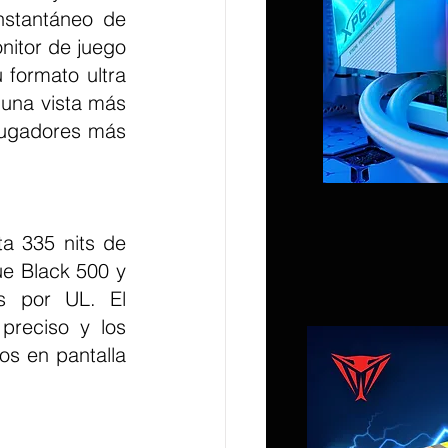
nstantáneo de 
itor de juego 
ormato ultra 
una vista más 
jugadores más 
ue Black 500 y 
s por UL. El 
preciso y los 
os en pantalla 