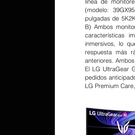
línea de monitor
(modelo: 39GX95
pulgadas de 5K2K
B) Ambos monitor
características i
inmersivos, lo q
respuesta más rá
anteriores. Ambos
El LG UltraGear 
pedidos anticipad
LG Premium Care, 