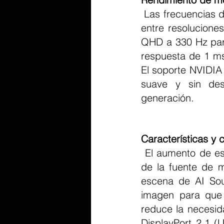
 Las frecuencias de actualización de modo dual permiten a los jugadores cambiar 
entre resolucione
QHD a 330 Hz para
respuesta de 1 ms
El soporte NVIDI
suave y sin des
generación.
Características y 
 El aumento de escala de IA integrado agudiza de forma inteligente el contenido 
de la fuente de m
escena de AI Sou
imagen para que 
reduce la necesid
DisplayPort 2.1 