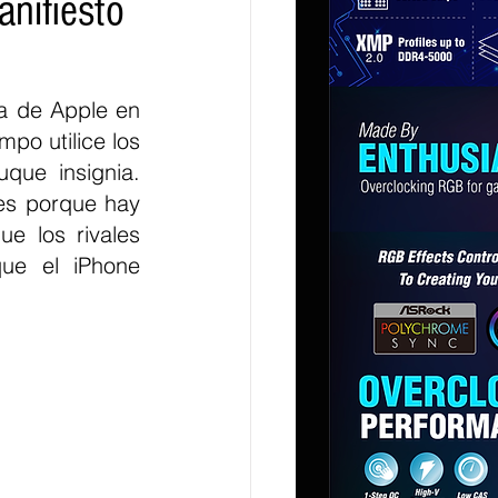
anifiesto
a de Apple en 
o utilice los 
que insignia. 
es porque hay 
 los rivales 
ue el iPhone 