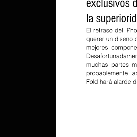
exclusivos d
la superiori
El retraso del iP
querer un diseño q
mejores component
Desafortunadamente
muchas partes mó
probablemente ad
Fold hará alarde d