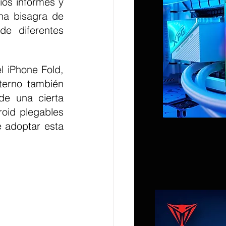
ios informes y 
na bisagra de 
e diferentes 
 iPhone Fold, 
erno también 
e una cierta 
oid plegables 
 adoptar esta 