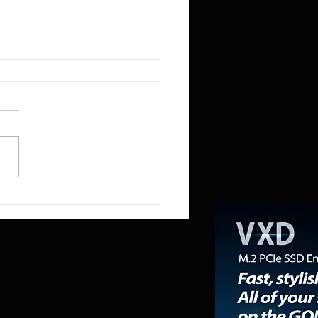
lcomm no le preocupa perder el
io de módems de Apple; su CEO
 con orgullo que la compañía ha
tuido en cierto modo» al
ante del iPhone con el sector de
ntros de datos.