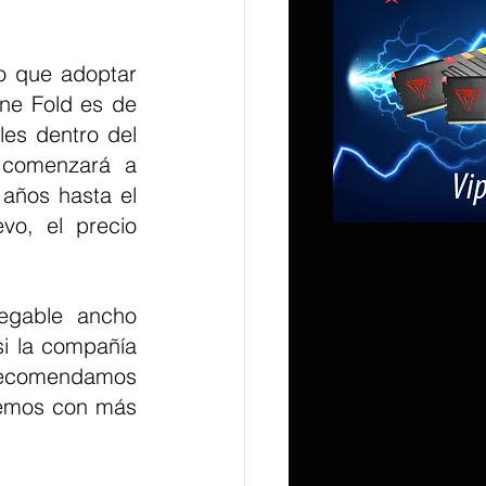
o que adoptar 
ne Fold es de 
es dentro del 
 comenzará a 
años hasta el 
o, el precio 
egable ancho 
i la compañía 
recomendamos 
remos con más 