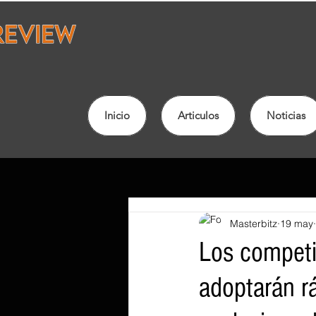
Inicio
Articulos
Noticias
Masterbitz
19 may
Los competi
adoptarán r