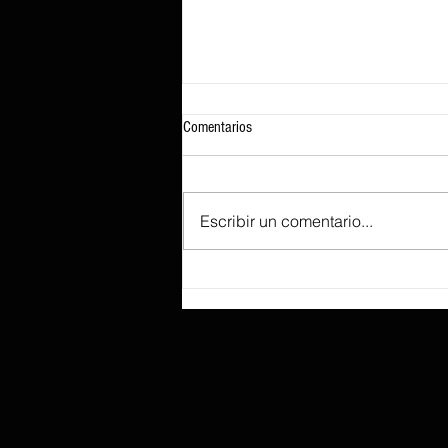
Comentarios
Escribir un comentario...
Ejecutar GTA 5 en un iPhone 17 Pro
Max es posible gracias al emulador de
Xbox 360 XeniOS, pero las tasas de
fotogramas cuestionables disuadirán a
otros de intentar el experimento.