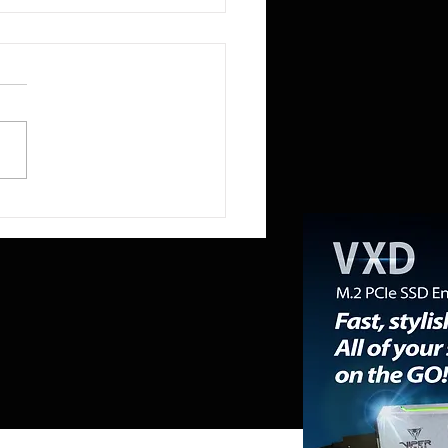
ix invierte 54 billones de wones
 plantas Yongin Y2 y Cheongju
ra asegurar la producción a
y largo plazo destinada a la
da de memoria para IA.