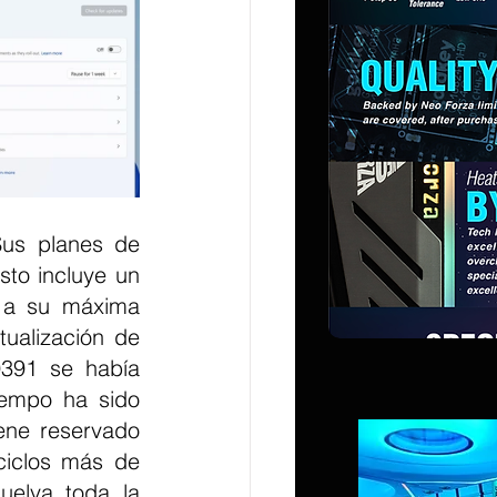
us planes de 
to incluye un 
 a su máxima 
ualización de 
391 se había 
empo ha sido 
ene reservado 
iclos más de 
elva toda la 