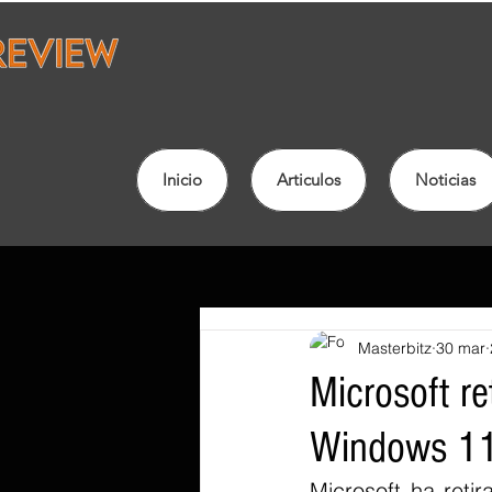
Inicio
Articulos
Noticias
Masterbitz
30 mar
Microsoft re
Windows 11 
Microsoft ha retir