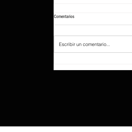
Comentarios
Escribir un comentario...
Attack Shark presenta el F1 AIR, su
ratón gaming insignia de 39 g