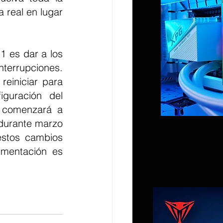
real en lugar 
 es dar a los 
terrupciones. 
einiciar para 
guración del 
t comenzará a 
durante marzo 
stos cambios 
imentación es 