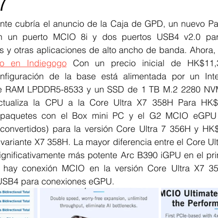
X7
nte cubría el anuncio de la Caja de GPD, un nuevo Pan
 un puerto MCIO 8i y dos puertos USB4 v2.0 para
y otras aplicaciones de alto ancho de banda. Ahora, 
o en Indiegogo
 Con un precio inicial de HK$11,3
onfiguración de la base está alimentada por un Inte
 RAM LPDDR5-8533 y un SSD de 1 TB M.2 2280 NVMe.
ctualiza la CPU a la Core Ultra X7 358H Para HK$1
os paquetes con el Box mini PC y el G2 MCIO eGPU 
onvertidos) para la versión Core Ultra 7 356H y HK$
 variante X7 358H. La mayor diferencia entre el Core Ult
significativamente más potente Arc B390 iGPU en el pri
 hay conexión MCIO en la versión Core Ultra X7 358
 USB4 para conexiones eGPU.