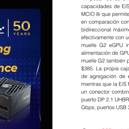
capacidades de E/S 
MCIO 8i que permite
en comparación con
bidireccional máxi
efectivamente con un
muelle G2 eGPU i
alimentación de GPU
muelle G2 también 
$385. La propia ca
de agregación de en
mientras que la E/S 
un conector combina
puerto DP 2.1 UHBR2
Gbps, puertos USB 3