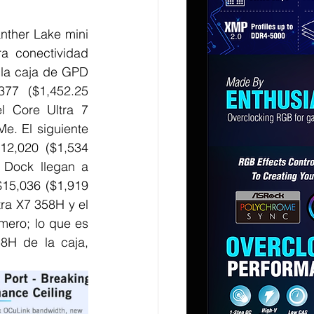
ther Lake mini 
 conectividad 
la caja de GPD 
77 ($1,452.25 
l Core Ultra 7 
 El siguiente 
2,020 ($1,534 
Dock llegan a 
15,036 ($1,919 
ra X7 358H y el 
mero; lo que es 
H de la caja, 