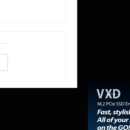
R reduce a la mitad la
ia RAM del Mini PC NEX395 a
mientras la «RAMpocalipsis»
esabastecido el mercado de
ones de trabajo.