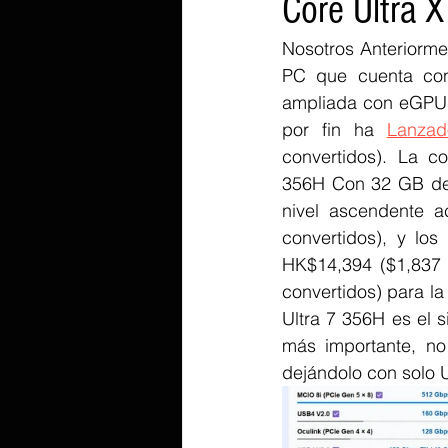
Core Ultra 
Nosotros Anteriorme
PC que cuenta con
ampliada con eGPUs 
por fin ha 
Lanzad
convertidos). La c
356H Con 32 GB de
nivel ascendente a
convertidos), y l
HK$14,394 ($1,837 c
convertidos) para la
Ultra 7 356H es el 
más importante, no
dejándolo con solo