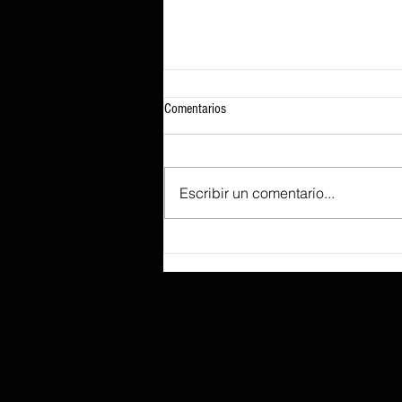
Comentarios
Escribir un comentario...
Según se informa, Lenovo prepara el
ThinkBook «Aeroblade», tan fino que
sacrificó un recorrido de tecla
profundo para lograr ese perfil.