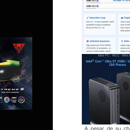
 A pesar de su chasis compacto, con solo 175 × 134 × 39,5 mm, la GPD Box tiene 