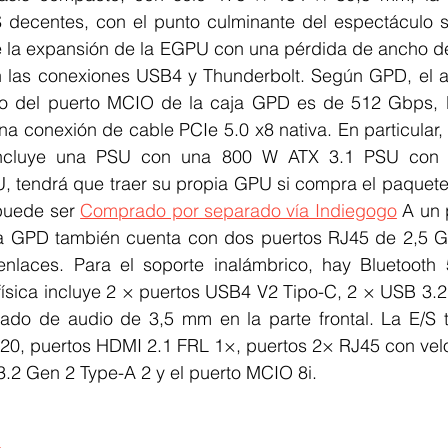
decentes, con el punto culminante del espectáculo si
 la expansión de la EGPU con una pérdida de ancho d
 las conexiones USB4 y Thunderbolt. Según GPD, el 
mo del puerto MCIO de la caja GPD es de 512 Gbps, l
a conexión de cable PCIe 5.0 x8 nativa. En particular, 
ncluye una PSU con una 800 W ATX 3.1 PSU con d
, tendrá que traer su propia GPU si compra el paquete 
puede ser 
Comprado por separado vía Indiegogo
 A un 
ja GPD también cuenta con dos puertos RJ45 de 2,5 G
laces. Para el soporte inalámbrico, hay Bluetooth 5
física incluye 2 × puertos USB4 V2 Tipo-C, 2 × USB 3.2
do de audio de 3,5 mm en la parte frontal. La E/S tr
0, puertos HDMI 2.1 FRL 1×, puertos 2× RJ45 con velo
.2 Gen 2 Type-A 2 y el puerto MCIO 8i.