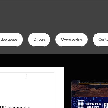
ideojuegos
Drivers
Overclocking
Conta
 PC compacto 