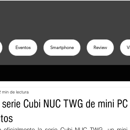
Eventos
Smartphone
Review
V
2 min de lectura
a serie Cubi NUC TWG de mini PC
tos
 oficialmente la serie Cubi NUC TWG, un mini