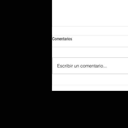
Comentarios
Escribir un comentario...
Las cuentas por pagar de AMD
aumentaron en 2.360 millones de
dólares el trimestre pasado, ocultando
parcialmente una presión sobre el flujo
de caja libre tras unos resultados
récord.