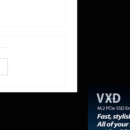
US ROG Strix XG259QNSR Ace
a los 420 Hz gracias a un panel
PS diseñado para los eSports
ionales.