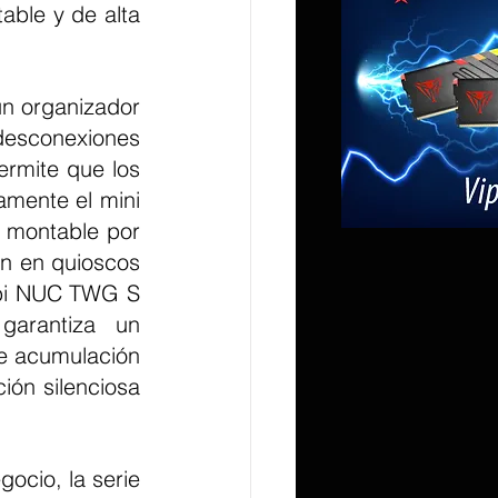
ble y de alta 
desconexiones 
rmite que los 
mente el mini 
 montable por 
ón en quioscos 
ubi NUC TWG S 
arantiza un 
e acumulación 
ón silenciosa 