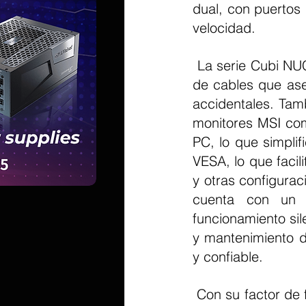
dual, con puertos
velocidad.
 La serie Cubi NUC TWG está diseñada para un uso práctico, con un organizador 
de cables que ase
accidentales. Tam
monitores MSI com
PC, lo que simplif
VESA, lo que facili
y otras configura
cuenta con un d
funcionamiento si
y mantenimiento d
y confiable.
 Con su factor de forma compacto y características orientadas al negocio, la serie 