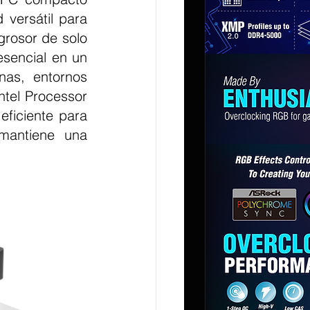
versátil para 
rosor de solo 
encial en un 
nas, entornos 
ntel Processor 
ficiente para 
mantiene una 