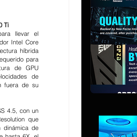
0 Ti
or Intel Core 
ctura híbrida 
equerido para 
ctura de GPU 
locidades de 
 fuera de su 
S 4.5, con un 
solution que 
 dinámica de 
 hasta 6X, el 