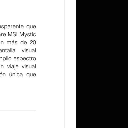
re MSI Mystic 
 en más de 20 
alla visual 
plio espectro 
viaje visual 
ón única que 