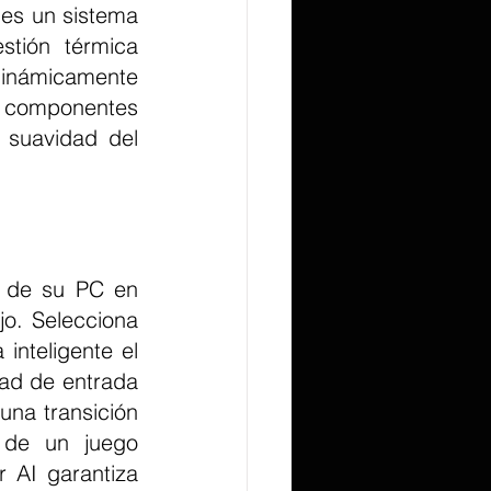
es un sistema 
tión térmica 
 dinámicamente 
s componentes 
 suavidad del 
o. Selecciona 
nteligente el 
dad de entrada 
na transición 
de un juego 
 AI garantiza 