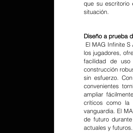
que su escritorio
situación.
Diseño a prueba de
 El MAG Infinite S AI 2nd está meticulosamente diseñado para las necesidades de 
los jugadores, of
facilidad de uso
construcción robus
sin esfuerzo. Co
convenientes torn
ampliar fácilmen
críticos como la
vanguardia. El MAG
de futuro durante
actuales y futuros.