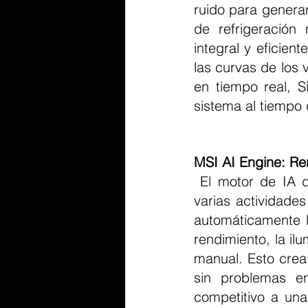
ruido para generar
de refrigeración
integral y eficien
las curvas de los 
en tiempo real, S
sistema al tiempo 
MSI AI Engine: Re
 El motor de IA de MSI optimiza automáticamente la experiencia de su PC en 
varias actividades
automáticamente l
rendimiento, la il
manual. Esto crea
sin problemas e
competitivo a una