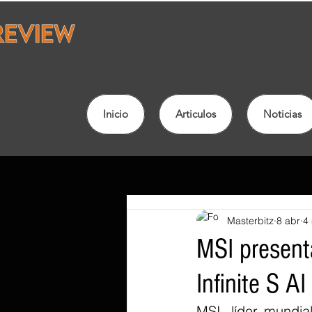
Inicio
Articulos
Noticias
Masterbitz
8 abr
4 
MSI present
Infinite S AI
MSI, líder mundia