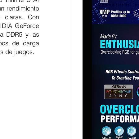
n rendimiento 
n claras. Con 
VIDIA GeForce 
a DDR5 y las 
os de carga 
os de juegos.