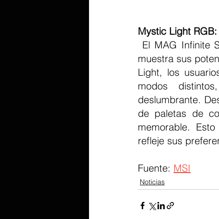
Mystic Light RGB:
 El MAG Infinite S AI 2nd viene con un elegante panel lateral transparente que 
muestra sus poten
Light, los usuari
modos distintos
deslumbrante. Des
de paletas de col
memorable. Esto 
refleje sus prefere
Fuente: 
MSI
Noticias