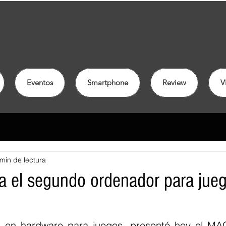
Eventos
Smartphone
Review
V
min de lectura
a el segundo ordenador para ju
l en hardware para juegos, presentó hoy el MAG 