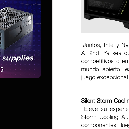
 Juntos, Intel y NVIDIA proporcionan la base de la potencia para el MAG Infinite S 
AI 2nd. Ya sea qu
competitivos o em
mundo abierto, e
juego excepcional
Silent Storm Cooli
 Eleve su experiencia de juego con nuestra solución térmica inteligente, Silent 
Storm Cooling AI.
componentes, lueg