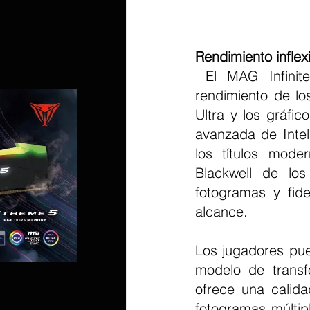
Rendimiento inflex
 El MAG Infinite S AI 2nd está meticulosamente diseñado para llevar el 
rendimiento de lo
Ultra y los gráfi
avanzada de Intel
los títulos mode
Blackwell de lo
fotogramas y fide
alcance.
Los jugadores pue
modelo de transf
ofrece una calid
fotogramas múltip