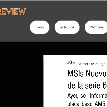
Inicio
Articulos
Noticias
Masterbitz
29 ago
MSIs Nuevo 
de la serie 
Ayer, se  inform
placa base AM5 B