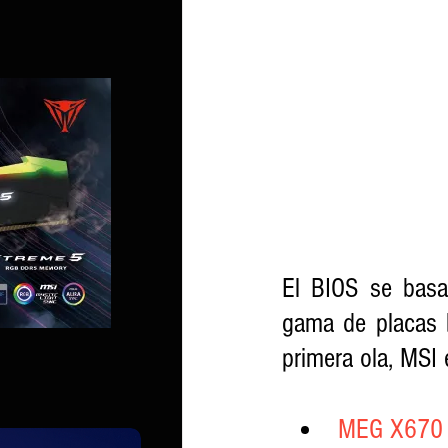
El BIOS se basa
gama de placas b
primera ola, MSI 
MEG X670