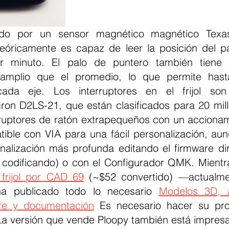
óricamente es capaz de leer la posición del pa
r minuto. El palo de puntero también tiene 
amplio que el promedio, lo que permite has
da eje. Los interruptores en el frijol son i
ron D2LS-21, que están clasificados para 20 millo
ruptores de ratón extrapequeños con un accionami
ible con VIA para una fácil personalización, au
onalización más profunda editando el firmware dir
codificando) o con el Configurador QMK. Mientr
 frijol por CAD 69
 (~$52 convertido) —actualme
a publicado todo lo necesario 
Modelos 3D, a
are y documentación
 Es necesario hacer su prop
. La versión que vende Ploopy también está impres