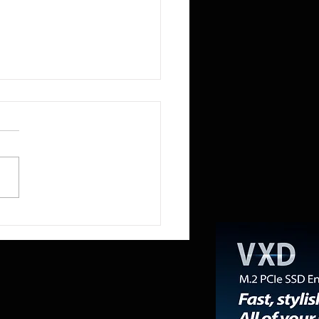
R reduce a la mitad la
ia RAM del Mini PC NEX395 a
mientras la «RAMpocalipsis»
esabastecido el mercado de
ones de trabajo.