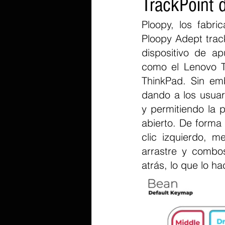
TrackPoint 
Ploopy, los fabri
Ploopy Adept trac
dispositivo de ap
como el Lenovo Tr
ThinkPad. Sin em
dando a los usuar
y permitiendo la 
abierto. De forma
clic izquierdo, 
arrastre y combo
atrás, lo que lo h