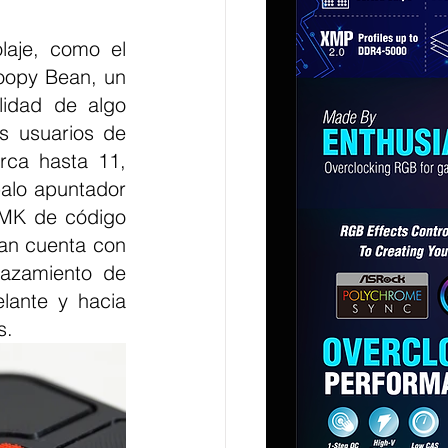
laje, como el 
oopy Bean, un 
lidad de algo 
s usuarios de 
ca hasta 11, 
alo apuntador 
QMK de código 
an cuenta con 
azamiento de 
ante y hacia 
s.