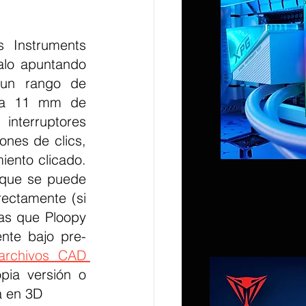
lo apuntando 
un rango de 
ta 11 mm de 
nterruptores 
nes de clics, 
ento clicado. 
nque se puede 
ectamente (si 
as que Ploopy 
nte bajo pre-
rchivos CAD 
ia versión o 
a en 3D