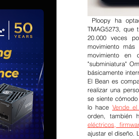
 Ploopy ha optado por un sensor magnético magnético Texas Instruments 
TMAG5273, que te
20.000 veces po
movimiento más 
movimiento en ca
"subminiatura" Om
básicamente inter
El Bean es compat
realizar una pers
se siente cómodo 
lo hace 
Vende el
orden, también h
eléctricos, firmw
ajustar el diseño