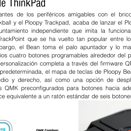
de ThinkPad
cantes de los periféricos amigables con el brico
kball y el Ploopy Trackpad, acaba de lanzar el Pl
untamiento independiente que imita la funciona
ackPoint que se ha vuelto tan popular entre lo
bargo, el Bean toma el palo apuntador y lo mar
ios cuatro botones programables alrededor del p
personalización completa a través del firmware 
 predeterminada, el mapa de teclas de Ploopy Be
medio y derecho, así como una opción de despl
s QMK preconfigurados para botones hacia adel
ace equivalente a un ratón estándar de seis botone