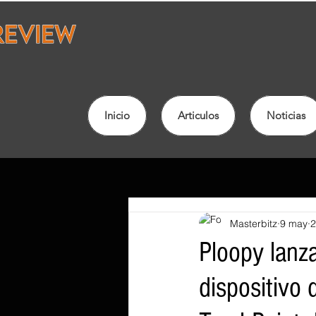
Inicio
Articulos
Noticias
Masterbitz
9 may
2
Ploopy lanza
dispositivo 