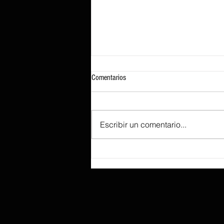
Comentarios
Escribir un comentario...
Según se informa, Lenovo prepara el
ThinkBook «Aeroblade», tan fino que
sacrificó un recorrido de tecla
profundo para lograr ese perfil.