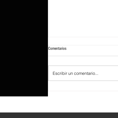
Comentarios
Escribir un comentario...
Ejecutar GTA 5 en un iPhone 17 Pro
Max es posible gracias al emulador de
Xbox 360 XeniOS, pero las tasas de
fotogramas cuestionables disuadirán a
otros de intentar el experimento.