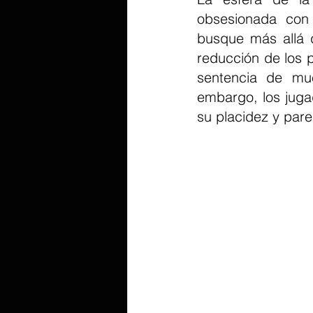
obsesionada con l
busque más allá 
reducción de los p
sentencia de mue
embargo, los jug
su placidez y par