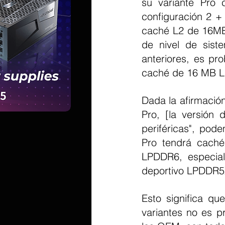
su variante Pro
configuración 2 + 
caché L2 de 16MB
de nivel de sis
anteriores, es pr
caché de 16 MB L
Dada la afirmación
Pro, [la versión 
periféricas", pod
Pro tendrá cach
LPDDR6, especia
deportivo LPDDR5
Esto significa qu
variantes no es p