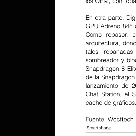
los OEM, con toda 
En otra parte, Dig
GPU Adreno 845 c
Como repasor, c
arquitectura, don
tales rebanadas
sombreador y bloq
Snapdragon 8 Elit
de la Snapdragon 
lanzamiento de 20
Chat Station, el
caché de gráficos
Fuente: Wccftech 
Smartphone