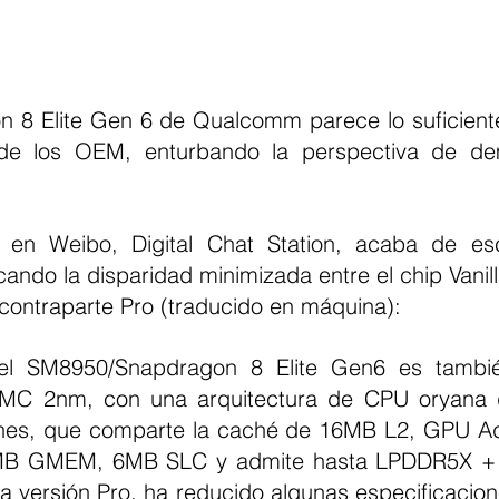
n 8 Elite Gen 6 de Qualcomm parece lo suficien
 de los OEM, enturbando la perspectiva de d
o en Weibo, Digital Chat Station, acaba de esc
cando la disparidad minimizada entre el chip Vanil
 contraparte Pro (traducido en máquina):
 el SM8950/Snapdragon 8 Elite Gen6 es tambi
MC 2nm, con una arquitectura de CPU oryana 
nes, que comparte la caché de 16MB L2, GPU Ad
MB GMEM, 6MB SLC y admite hasta LPDDR5X + U
a versión Pro, ha reducido algunas especificacion