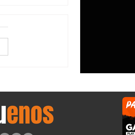
lcomm no le preocupa perder el
io de módems de Apple; su CEO
 con orgullo que la compañía ha
tuido en cierto modo» al
ante del iPhone con el sector de
ntros de datos.
u
enos