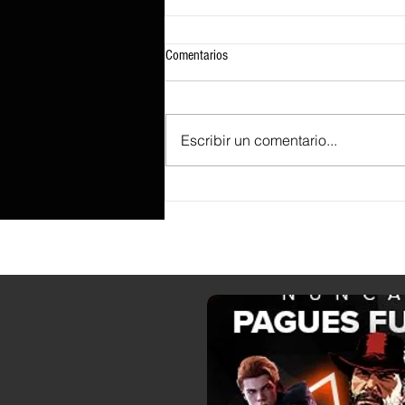
Comentarios
Escribir un comentario...
Ejecutar GTA 5 en un iPhone 17 Pro
Max es posible gracias al emulador de
Xbox 360 XeniOS, pero las tasas de
fotogramas cuestionables disuadirán a
otros de intentar el experimento.