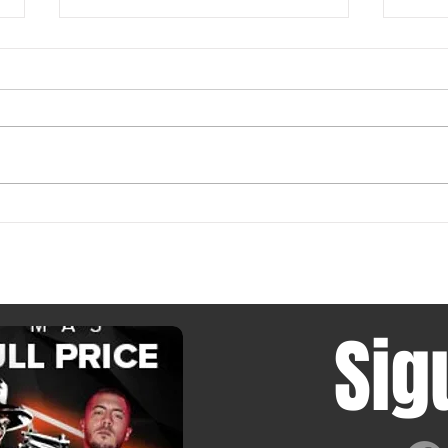
Una modificación de refrigeración de
A Qua
doble ventilador ayuda a un chipset
negoc
Snapdragon antiguo a alcanzar una
afirma
estabilidad cercana al 100 % en las
«susti
pruebas de estrés Wild Life Extreme y
fabric
Solar Bay de 3DMark
los ce
Sig