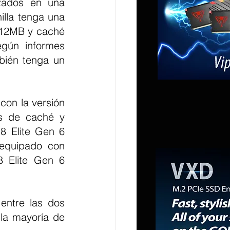
zados en una 
lla tenga una 
12MB y caché 
gún informes 
bién tenga un 
on la versión 
es de caché y 
8 Elite Gen 6 
equipado con 
 Elite Gen 6 
entre las dos 
la mayoría de 