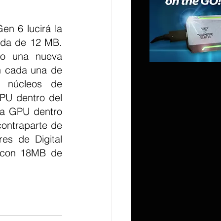
n 6 lucirá la 
da de 12 MB. 
o una nueva 
n cada una de 
 núcleos de 
PU dentro del 
la GPU dentro 
ntraparte de 
es de Digital 
 con 18MB de 