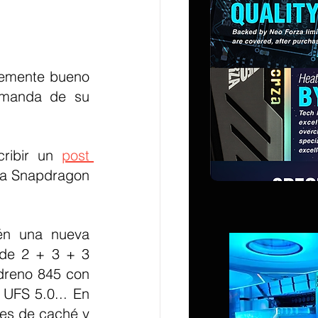
temente bueno 
emanda de su 
ribir un 
post 
la Snapdragon 
én una nueva 
de 2 + 3 + 3 
reno 845 con 
FS 5.0... En 
es de caché y 