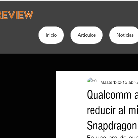
Inicio
Articulos
Noticias
Masterbitz
15 abr
Qualcomm ad
reducir al m
Snapdragon 
En una era de aum