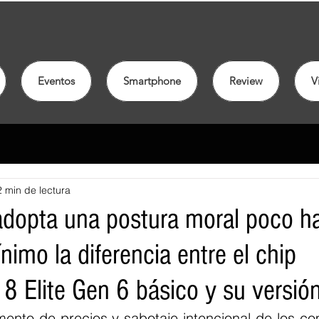
Eventos
Smartphone
Review
V
2 min de lectura
opta una postura moral poco hab
ínimo la diferencia entre el chip
8 Elite Gen 6 básico y su versió
ento de precios y sabotaje intencional de los co