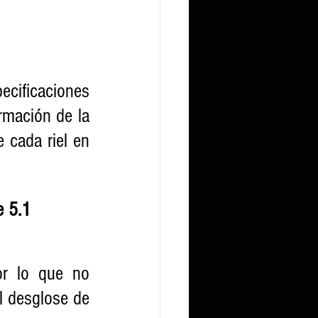
ificaciones 
mación de la 
 cada riel en 
e 5.1
r lo que no 
l desglose de 