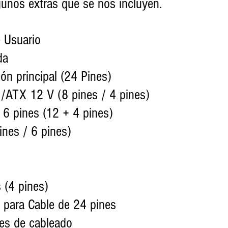
gunos extras que se nos incluyen.
e Usuario
da
ción principal (24 Pines)
V /ATX 12 V (8 pines / 4 pines)
 x 6 pines (12 + 4 pines)
pines / 6 pines)
os (4 pines)
or para Cable de 24 pines
ores de cableado