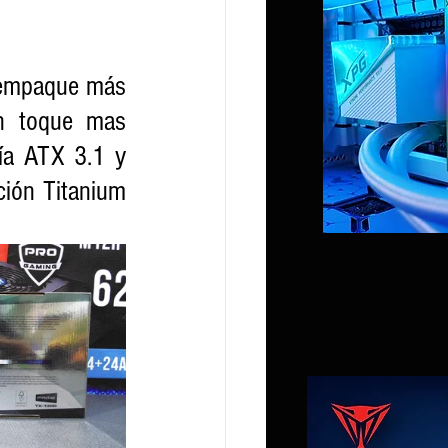
 empaque más 
n toque mas 
ía ATX 3.1 y 
ión Titanium 