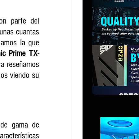
n parte del 
unas cuantas 
ñamos la que 
ic Prime TX-
ra reseñamos 
mos viendo su 
 de gama de 
cterísticas 