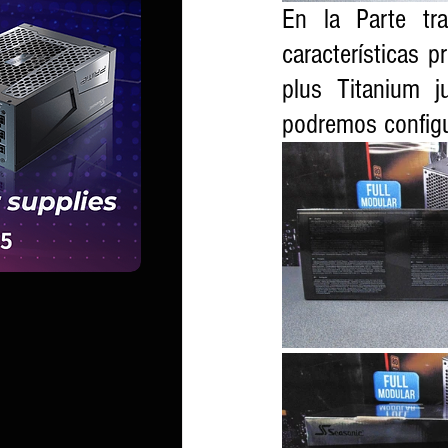
En la Parte tr
características p
plus Titanium j
podremos configu