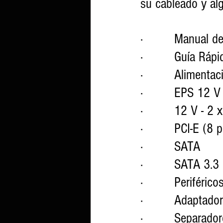
su cableado y al
·         Manual d
·         Guía Rápi
·         Alimenta
·         EPS 12 
·         12 V - 2
·         PCI-E (8 
·         SATA
·         SATA 3.3
·         Periféric
·         Adaptad
·         Separad