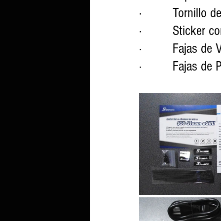
·         Tornillo 
·         Sticker 
·         Fajas de
·         Fajas de 