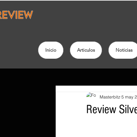
Inicio
Articulos
Noticias
Masterbitz
5 may 
Review Sil