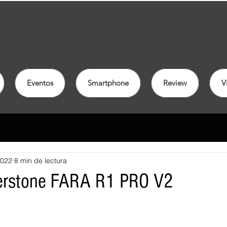
Eventos
Smartphone
Review
V
2022
8 min de lectura
verstone FARA R1 PRO V2