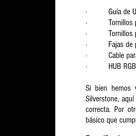
·          Guía de 
·          Tornill
·          Tornill
·          Fajas de
·          Cable 
·          HUB RG
Si bien hemos 
Silverstone, aquí
correcta. Por o
básico que cumpli