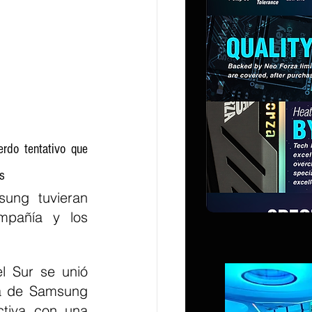
do tentativo que 
s
ung tuvieran 
mpañía y los 
 Sur se unió 
directamente a las conversaciones, y después de que la gerencia de Samsung 
ctiva con una 