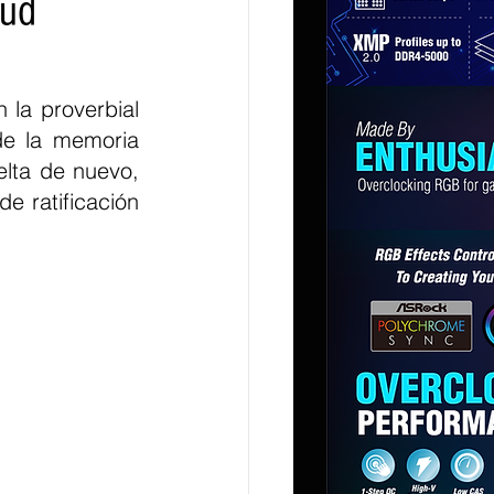
tud
la proverbial 
e la memoria 
lta de nuevo, 
 ratificación 