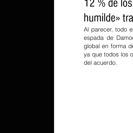
12 % de los 
humilde» tr
Al parecer, todo 
espada de Damocl
global en forma d
ya que todos los o
del acuerdo.