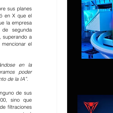
re sus planes 
ó en X que el 
ue la empresa 
de segunda 
, superando a 
mencionar el 
ndose en la 
eramos poder 
to de la IA”.
inguno de sus 
0, sino que 
filtraciones 