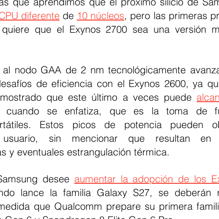
las que aprendimos que el próximo silicio de Sa
 CPU diferente
 de 
10 núcleos
, pero las primeras p
quiere que el Exynos 2700 sea una versión má
 al nodo GAA de 2 nm tecnológicamente avanz
desafíos de eficiencia con el Exynos 2600, ya qu
emostrado que este último a veces puede 
alcan
 cuando se enfatiza, que es la toma de fu
tátiles. Estos picos de potencia pueden obs
 usuario, sin mencionar que resultan en t
as y eventuales estrangulación térmica.
Samsung desee 
aumentar la adopción de los Ex
do lance la familia Galaxy S27, se deberán rea
medida que Qualcomm prepare su primera familia