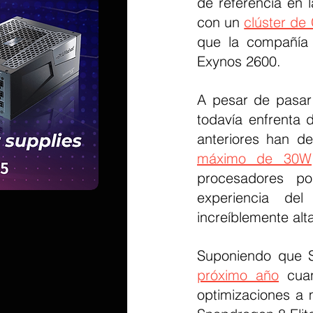
de referencia en 
con un 
clúster de
que la compañía 
Exynos 2600.
A pesar de pasar
todavía enfrenta 
anteriores han d
máximo de 30W
procesadores por
experiencia del
increíblemente alt
Suponiendo que 
próximo año
 cuan
optimizaciones a 