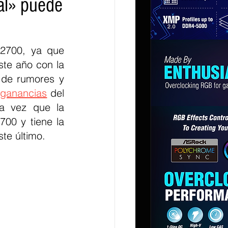
ial» puede
2700, ya que 
te año con la 
 de rumores y 
 ganancias
 del 
a vez que la 
00 y tiene la 
te último.