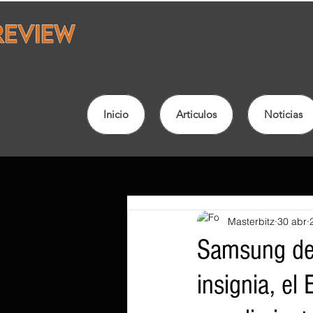
Inicio
Articulos
Noticias
Masterbitz
30 abr
Samsung des
insignia, el