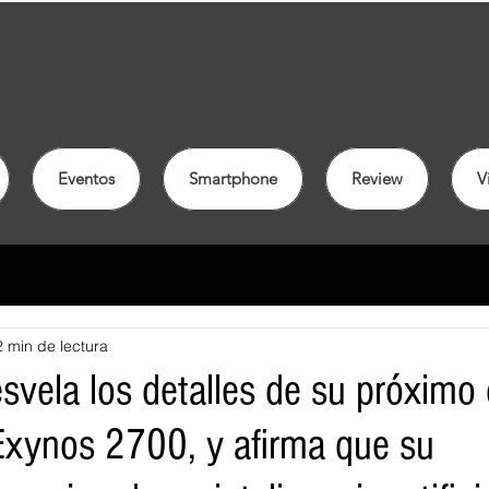
Eventos
Smartphone
Review
V
2 min de lectura
vela los detalles de su próximo 
 Exynos 2700, y afirma que su