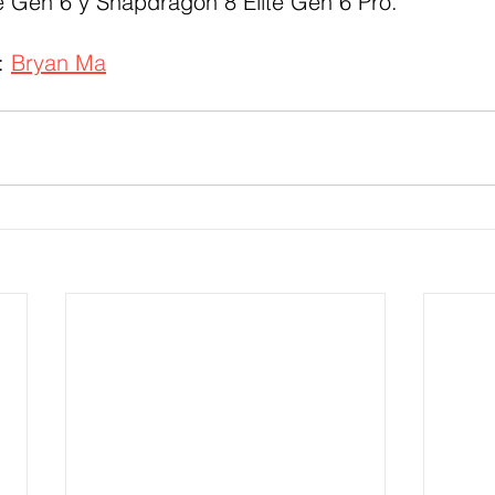
e Gen 6 y Snapdragon 8 Elite Gen 6 Pro.
: 
Bryan Ma