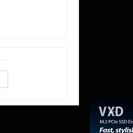
lcomm no le preocupa perder el
io de módems de Apple; su CEO
 con orgullo que la compañía ha
tuido en cierto modo» al
ante del iPhone con el sector de
ntros de datos.