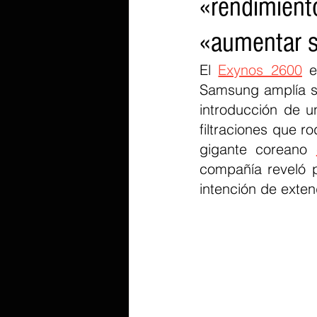
«rendimiento
«aumentar 
El 
Exynos 2600
 e
Samsung amplía su
introducción de u
filtraciones que r
gigante coreano 
compañía reveló p
intención de exte