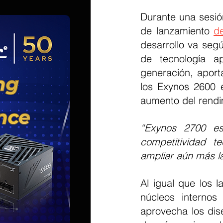
Durante una sesió
de lanzamiento 
d
desarrollo va seg
de tecnología 
generación, aport
los Exynos 2600 e
aumento del rendim
“Exynos 2700 es
competitividad t
ampliar aún más l
Al igual que los 
núcleos interno
aprovecha los dis