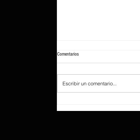
Comentarios
Escribir un comentario...
Ejecutar GTA 5 en un iPhone 17 Pro
Max es posible gracias al emulador de
Xbox 360 XeniOS, pero las tasas de
fotogramas cuestionables disuadirán a
otros de intentar el experimento.