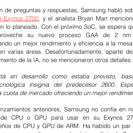
n de preguntas y respuestas, Samsung habló sob
e Exynos 2700
, y el analista Bryan Man mencion
ún lo planeado. Con el próximo SoC, se espera q
aproveche su nuevo proceso GAA de 2 nm 
ando un mejor rendimiento y eficiencia a la mesa
n varias áreas. Desafortunadamente, aparte de 
iento de la IA, no se mencionaron otros detalles.
tá en desarrollo como estaba previsto, basá
ecnológica insignia del predecesor 2600. Esp
a cuota de mercado ofreciendo un mejor rendimien
lanzamientos anteriores, Samsung no confía en n
s de CPU o GPU para usar en su Exynos 270
eños de CPU y GPU de ARM. Ha habido un par de 