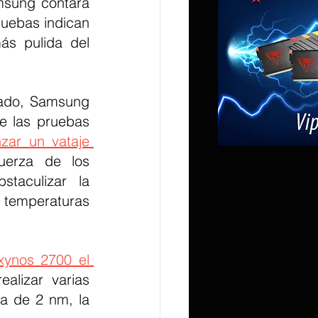
msung contará 
ruebas indican 
s pulida del 
ado, Samsung 
e las pruebas 
zar un vataje 
erza de los 
taculizar la 
emperaturas 
ynos 2700 el 
lizar varias 
 de 2 nm, la 