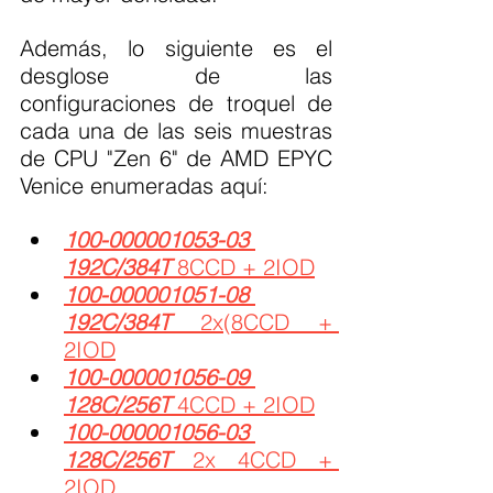
Además, lo siguiente es el 
desglose de las 
configuraciones de troquel de 
cada una de las seis muestras 
de CPU "Zen 6" de AMD EPYC 
Venice enumeradas aquí:
100-000001053-03 
192C/384T
 8CCD + 2IOD
100-000001051-08 
192C/384T
 2x(8CCD + 
2IOD
100-000001056-09 
128C/256T
 4CCD + 2IOD
100-000001056-03 
128C/256T
 2x 4CCD + 
2IOD