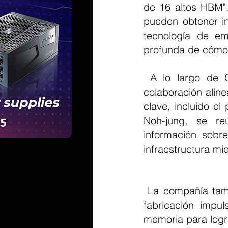
de 16 altos HBM". 
pueden obtener in
tecnología de e
profunda de cómo 
 A lo largo de GTC 2026, SK hynix planea explorar futuras estrategias de 
colaboración aline
clave, incluido e
Noh-jung, se reu
información sobre 
infraestructura mi
 La compañía también organizará sesiones técnicas para discutir el futuro de la 
fabricación impu
memoria para logra