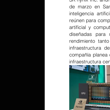
de marzo en San 
inteligencia artif
reúnen para compar
artificial y comp
diseñadas para m
rendimiento tant
infraestructura 
compañía planea d
infraestructura cen