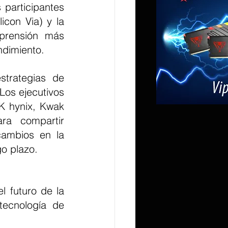
participantes 
con Via) y la 
prensión más 
ndimiento.
os ejecutivos 
K hynix, Kwak 
ra compartir 
cambios en la 
go plazo.
ecnología de 