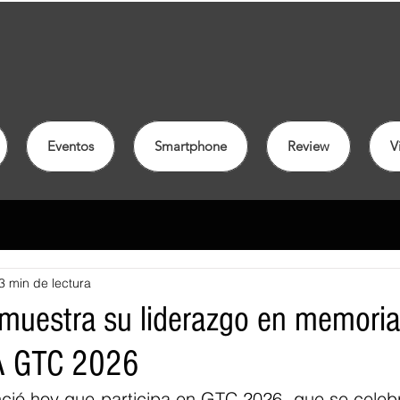
Eventos
Smartphone
Review
V
3 min de lectura
muestra su liderazgo en memoria
IA GTC 2026
ció hoy que participa en GTC 2026, que se celebra