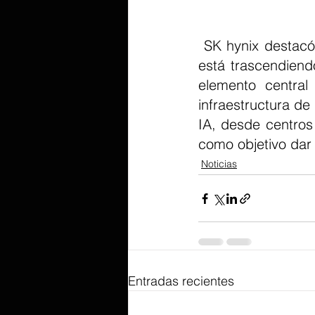
 SK hynix destacó que a medida que la tecnología de IA evoluciona, la memoria 
está trascendien
elemento central
infraestructura de
IA, desde centros 
como objetivo dar 
Noticias
Entradas recientes