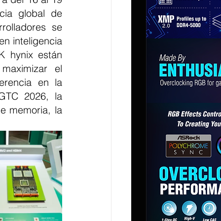
ia global de 
rolladores se 
n inteligencia 
K hynix están 
maximizar el 
rencia en la 
GTC 2026, la 
e memoria, la 