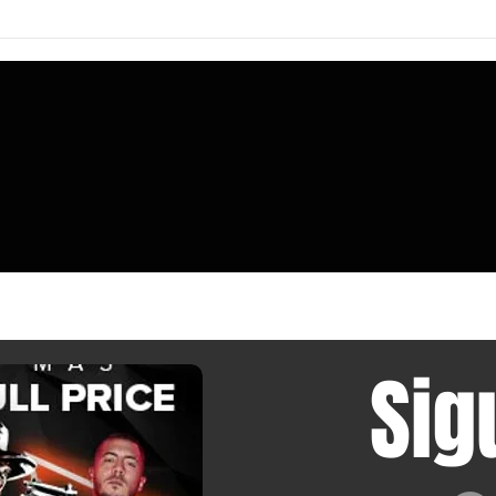
Noctua afirma que no se puede confiar
AOOSTA
en las especificaciones de los
memor
fabricantes sobre el espacio disponible
64 GB 
para disipadores, por lo que ha
deja d
medido manualmente más de cien
estaci
cajas de PC.
Sig