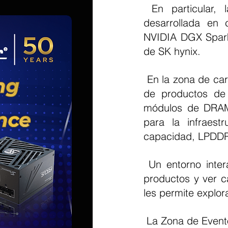
 En particular, la compañía presentará una eSSD refrigerada por líquido 
desarrollada en 
NVIDIA DGX Spark,
de SK hynix. 
 En la zona de cartera de productos, los visitantes pueden ver una línea completa 
de productos de 
módulos de DRAM
para la infraes
capacidad, LPDDR
 Un entorno interactivo permite a los visitantes usar joysticks para seleccionar 
productos y ver ca
les permite explor
 La Zona de Eventos ofrece una experiencia práctica con un "juego de apilamiento 