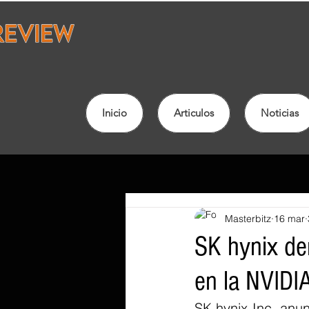
Inicio
Articulos
Noticias
Masterbitz
16 mar
SK hynix de
en la NVID
SK hynix Inc. anun