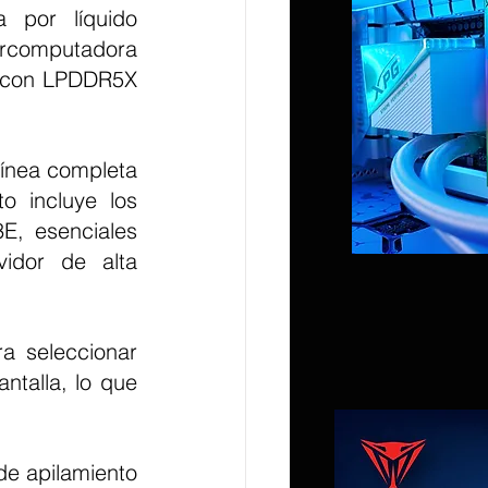
rcomputadora 
a con LPDDR5X 
 incluye los 
, esenciales 
dor de alta 
talla, lo que 