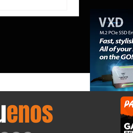
R reduce a la mitad la
ia RAM del Mini PC NEX395 a
mientras la «RAMpocalipsis»
esabastecido el mercado de
ones de trabajo.
u
enos