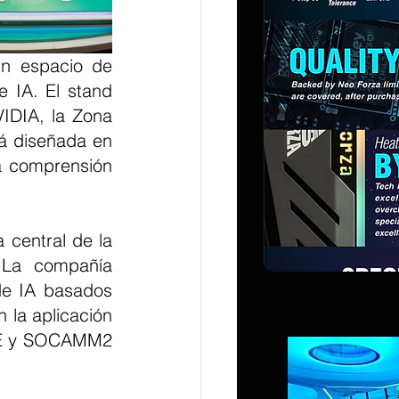
 IA. El stand 
IDIA, la Zona 
á diseñada en 
a comprensión 
central de la 
 La compañía 
e IA basados 
la aplicación 
3E y SOCAMM2 