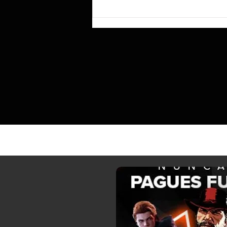
Según se informa, Lenovo prepara el
ThinkBook «Aeroblade», tan fino que
sacrificó un recorrido de tecla
profundo para lograr ese perfil.