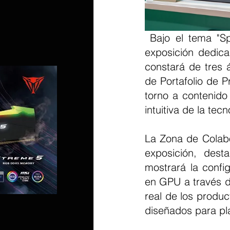
 Bajo el tema "Spotlight on AI Memory", SK hynix contará con un espacio de 
exposición dedica
constará de tres 
de Portafolio de 
torno a contenido 
intuitiva de la te
La Zona de Colabor
exposición, dest
mostrará la conf
en GPU a través de
real de los prod
diseñados para pl