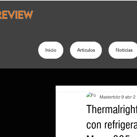
Inicio
Articulos
Noticias
Masterbitz
9 abr
2 
Thermalrigh
con refrige