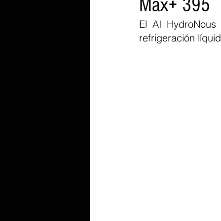
Max+ 395
El AI HydroNous 
refrigeración líqu