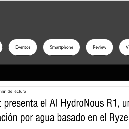
Eventos
Smartphone
Review
V
min de lectura
t presenta el AI HydroNous R1, u
ración por agua basado en el Ryze