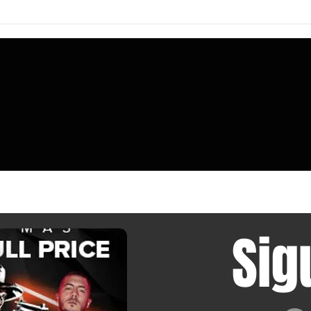
Noctua afirma que no se puede confiar
AOOSTA
en las especificaciones de los
memor
fabricantes sobre el espacio disponible
64 GB 
para disipadores, por lo que ha
deja d
medido manualmente más de cien
estaci
cajas de PC.
Sig