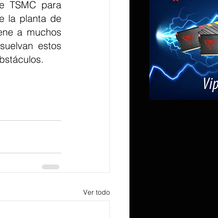
de TSMC para 
 la planta de 
ene a muchos 
suelvan estos 
bstáculos.
Ver todo