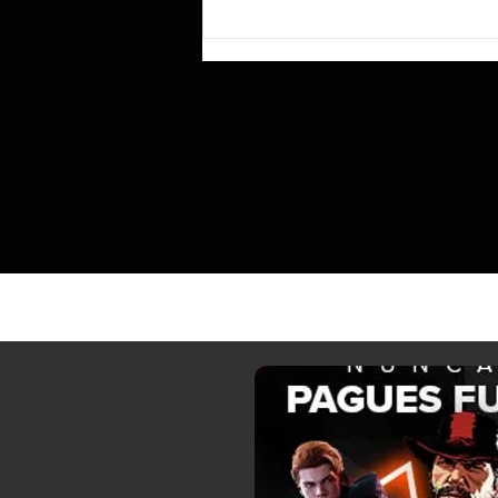
Según se informa, Lenovo prepara el
ThinkBook «Aeroblade», tan fino que
sacrificó un recorrido de tecla
profundo para lograr ese perfil.