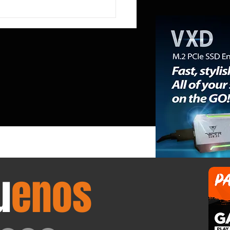
R reduce a la mitad la
ia RAM del Mini PC NEX395 a
mientras la «RAMpocalipsis»
esabastecido el mercado de
ones de trabajo.
u
enos