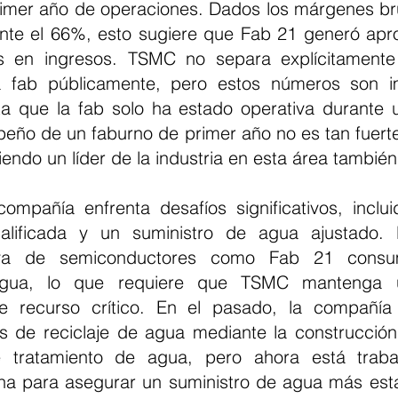
imer año de operaciones. Dados los márgenes br
te el 66%, esto sugiere que Fab 21 generó apr
s en ingresos. TSMC no separa explícitamente l
 fab públicamente, pero estos números son im
a que la fab solo ha estado operativa durante u
peño de un faburno de primer año no es tan fuerte
ndo un líder de la industria en esta área también
ompañía enfrenta desafíos significativos, incluid
ificada y un suministro de agua ajustado. L
iva de semiconductores como Fab 21 consu
gua, lo que requiere que TSMC mantenga un
e recurso crítico. En el pasado, la compañía
s de reciclaje de agua mediante la construcción
de tratamiento de agua, pero ahora está traba
na para asegurar un suministro de agua más est