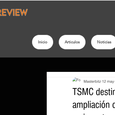
Inicio
Articulos
Noticias
Masterbitz
12 may
TSMC destin
ampliación d