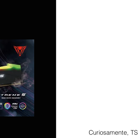
 Curiosamente, TSMC Arizona generó alrededor de $ 514 millones en ganancias el 