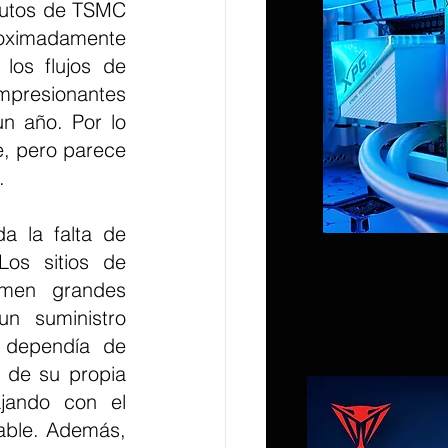
utos de TSMC 
oximadamente 
os flujos de 
presionantes 
n año. Por lo 
, pero parece 
.
a la falta de 
os sitios de 
men grandes 
 suministro 
 dependía de 
 de su propia 
jando con el 
able. Además, 