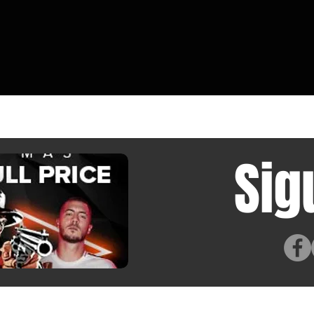
Sig
© 2016 Derechos Reservados a MasterbitzRe