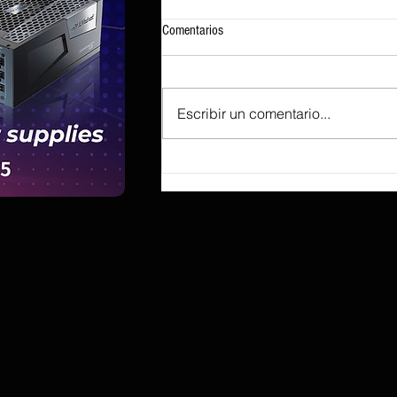
Comentarios
Escribir un comentario...
Battlefield Studios lanza una solución
para el fallo de Battlefield 6 en tarjetas
RTX 50, causado aparentemente por
un accesorio de arma.