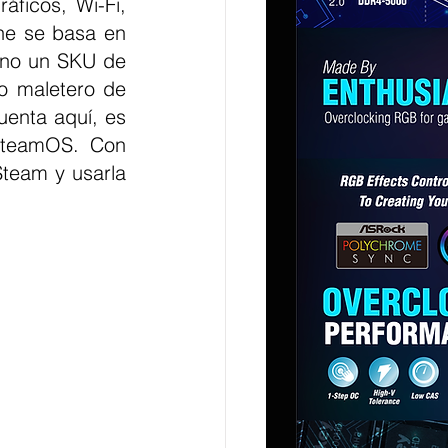
ficos, Wi-Fi, 
ne se basa en 
 no un SKU de 
 maletero de 
enta aquí, es 
SteamOS. Con 
team y usarla 