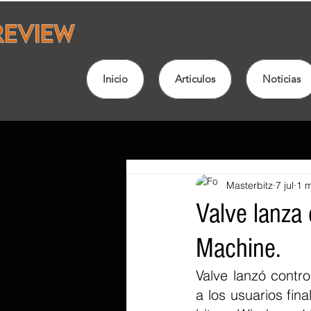
Inicio
Articulos
Noticias
Masterbitz
7 jul
1 m
Valve lanza
Machine.
Valve lanzó contr
a los usuarios fi