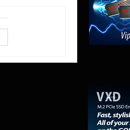
ir lanza el mando para PC con
Tarantula 8K para esports, con
e sondeo de 8000 Hz y joysticks
e segunda generación.