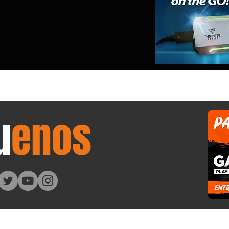
u
enos
viewHN