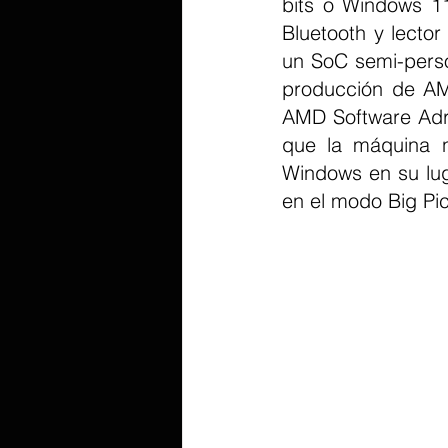
bits o Windows 11
Bluetooth y lecto
un SoC semi-perso
producción de AMD
AMD Software Adre
que la máquina 
Windows en su lug
en el modo Big Pi