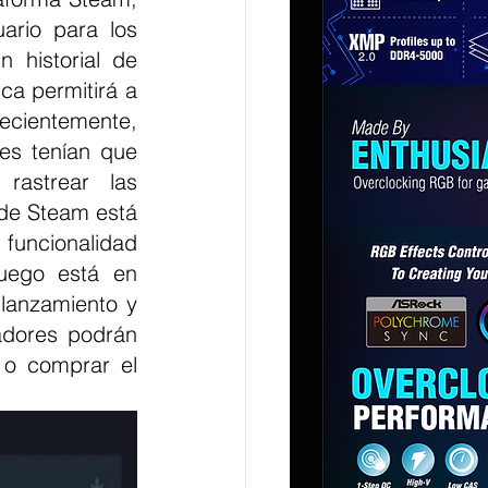
ario para los 
 historial de 
a permitirá a 
cientemente, 
es tenían que 
astrear las 
de Steam está 
funcionalidad 
uego está en 
lanzamiento y 
dores podrán 
o comprar el 