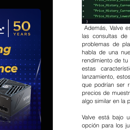
 Además, Valve está desarrollando el Sistema de IA SteamGPT Para ayudar con 
las consultas de
problemas de pla
habla de una nu
rendimiento de tu
estas caracterí
lanzamiento, estos
que podrían ser r
precios de muest
algo similar en la
Valve está bajo u
opción para los j