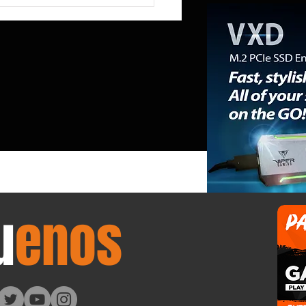
US ROG Strix XG259QNSR Ace
a los 420 Hz gracias a un panel
PS diseñado para los eSports
ionales.
u
enos