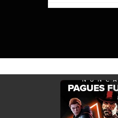
Las cuentas por pagar de AMD
aumentaron en 2.360 millones de
dólares el trimestre pasado, ocultando
parcialmente una presión sobre el flujo
de caja libre tras unos resultados
récord.