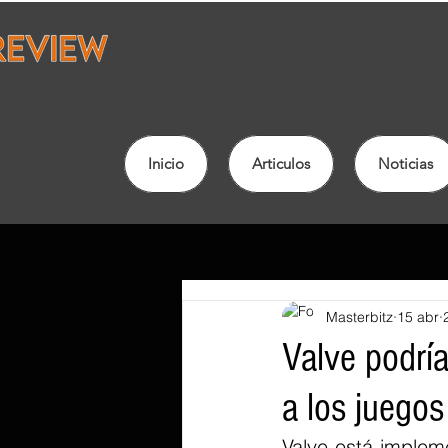
Inicio
Articulos
Noticias
Masterbitz
15 abr
Valve podría
a los juego
Valve está implem