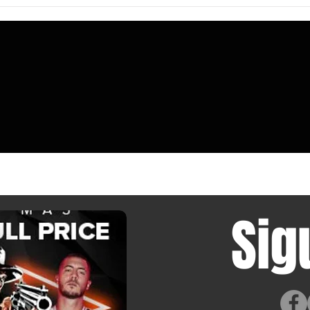
El propietario de una RTX 5090 creó
El AS
una herramienta de código abierto que
alcanz
apaga el PC si detecta que el cable
Fast I
12VHPWR está consumiendo
profes
demasiada energía, pero solo funciona
con determinadas GPU.
Sig