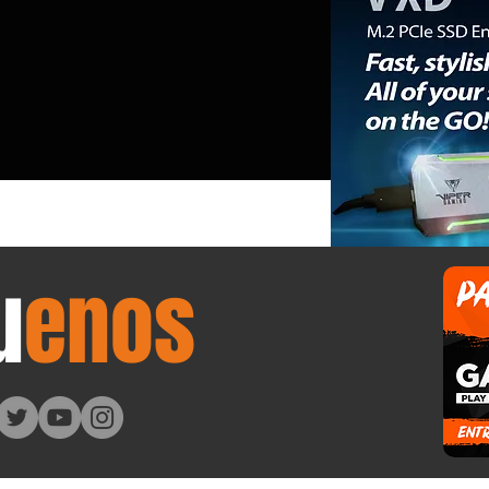
esabastecido el mercado de
ones de trabajo.
u
enos