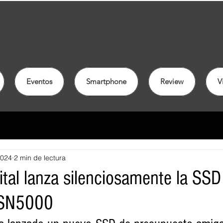
Eventos
Smartphone
Review
V
2024
2 min de lectura
ital lanza silenciosamente la S
 SN5000