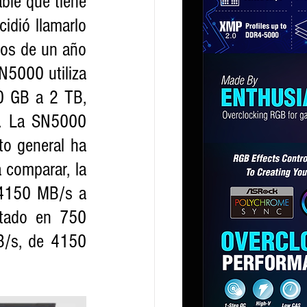
le que tiene 
dió llamarlo 
os de un año 
N5000 utiliza 
 GB a 2 TB, 
. La SN5000 
o general ha 
comparar, la 
 4150 MB/s a 
tado en 750 
B/s, de 4150 