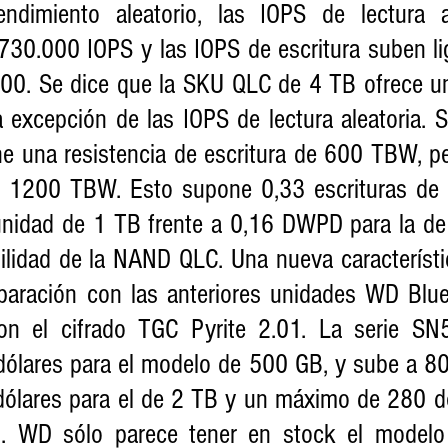
ndimiento aleatorio, las IOPS de lectura 
30.000 IOPS y las IOPS de escritura suben li
0. Se dice que la SKU QLC de 4 TB ofrece un
 excepción de las IOPS de lectura aleatoria. S
e una resistencia de escritura de 600 TBW, pe
 1200 TBW. Esto supone 0,33 escrituras de u
nidad de 1 TB frente a 0,16 DWPD para la de 
lidad de la NAND QLC. Una nueva característica
ración con las anteriores unidades WD Blue
con el cifrado TGC Pyrite 2.01. La serie S
ólares para el modelo de 500 GB, y sube a 80 
dólares para el de 2 TB y un máximo de 280 dól
 WD sólo parece tener en stock el modelo