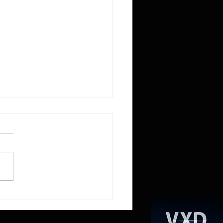
R reduce a la mitad la
ia RAM del Mini PC NEX395 a
mientras la «RAMpocalipsis»