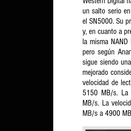
Western Digital 
un salto serio e
el SN5000. Su p
y, en cuanto a pr
la misma NAND B
pero según Anan
sigue siendo una
mejorado conside
velocidad de le
5150 MB/s. La v
MB/s. La veloci
MB/s a 4900 MB