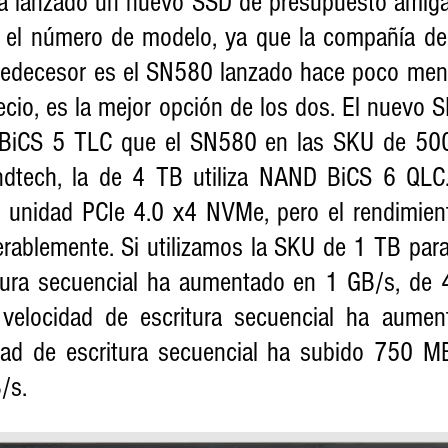
ha lanzado un nuevo SSD de presupuesto amigab
n el número de modelo, ya que la compañía deci
redecesor es el SN580 lanzado hace poco men
ecio, es la mejor opción de los dos. El nuevo S
iCS 5 TLC que el SN580 en las SKU de 500
dtech, la de 4 TB utiliza NAND BiCS 6 QLC
 unidad PCIe 4.0 x4 NVMe, pero el rendimient
rablemente. Si utilizamos la SKU de 1 TB para 
ctura secuencial ha aumentado en 1 GB/s, de
elocidad de escritura secuencial ha aumen
dad de escritura secuencial ha subido 750 M
/s.