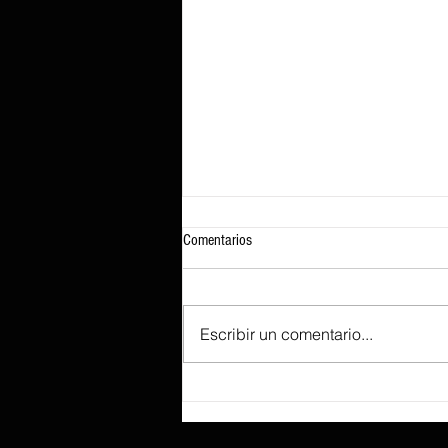
Comentarios
Escribir un comentario...
Según se informa, Lenovo prepara el
ThinkBook «Aeroblade», tan fino que
sacrificó un recorrido de tecla