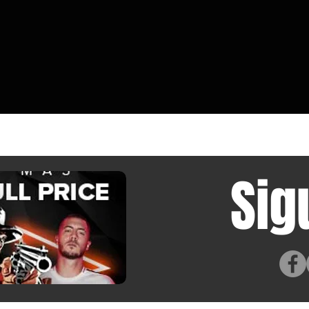
para disipadores, por lo que ha
deja d
medido manualmente más de cien
estaci
cajas de PC.
Sig